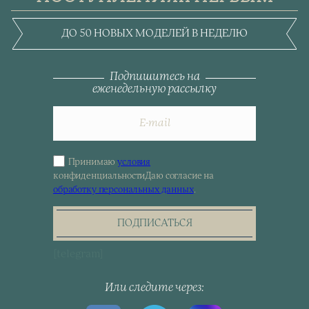
ДО 50 НОВЫХ МОДЕЛЕЙ В НЕДЕЛЮ
Подпишитесь на
еженедельную рассылку
Принимаю
условия
Sign
конфиденциальности
Даю согласие на
up
обработку персональных данных
.
for
the
newsletter
ПОДПИСАТЬСЯ
[telegram]
Или следите через