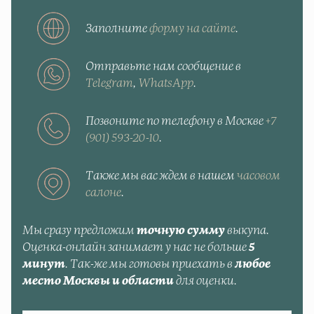
Заполните
форму на сайте
.
Отправьте нам сообщение в
Telegram
,
WhatsApp
.
Позвоните по телефону в Москве
+7
(901) 593-20-10
.
Также мы вас ждем в нашем
часовом
салоне
.
Мы сразу предложим
точную сумму
выкупа.
Оценка-онлайн занимает у нас не больше
5
минут
. Так-же мы готовы приехать в
любое
место Москвы и области
для оценки.