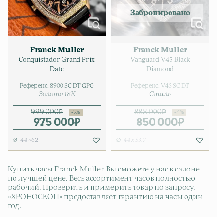
Franck Muller
Franck Muller
Conquistador Grand Prix
Vanguard V45 Black
Date
Diamond
Референс:
8900 SC DT GPG
Референс:
V45 SC DT
Золото 18K
Сталь
999 000
₽
888 000
₽
975 000
Первоначальная цена соста
Текущая цена: 975 000₽.
₽
850 000
Первонач
Текущая ц
₽
44 × 62
44 x 53.7
Купить часы Franck Muller Вы сможете у нас в салоне
по лучшей цене. Весь ассортимент часов полностью
рабочий. Проверить и примерить товар по запросу.
«ХРОНОСКОП» предоставляет гарантию на часы один
год.