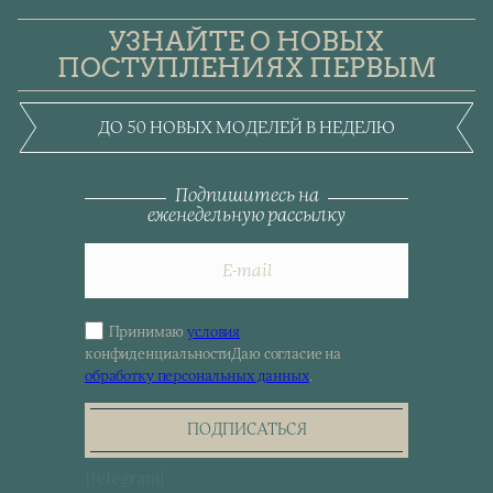
УЗНАЙТЕ О НОВЫХ
ПОСТУПЛЕНИЯХ ПЕРВЫМ
ДО 50 НОВЫХ МОДЕЛЕЙ В НЕДЕЛЮ
Подпишитесь на
еженедельную рассылку
Принимаю
условия
Sign
конфиденциальности
Даю согласие на
up
обработку персональных данных
.
for
the
newsletter
ПОДПИСАТЬСЯ
[telegram]