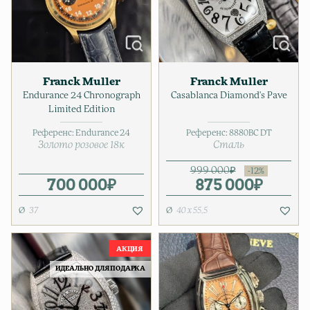
Franck Muller
Franck Muller
Endurance 24 Chronograph
Casablanca Diamond's Pave
Limited Edition
Референс:
Endurance 24
Референс:
8880BC DT
Золото розовое 18к
Сталь
999 000
₽
700 000
₽
875 000
Первонача
Текущая ц
₽
37
40 x 55,5
ИДЕАЛЬНО ДЛЯ ПОДАРКА