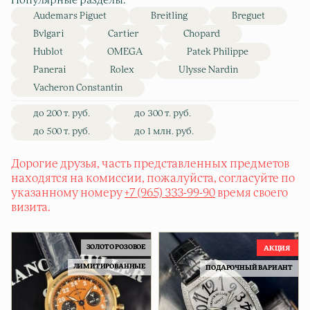
Популярные разделы:
Audemars Piguet
Breitling
Breguet
Bvlgari
Cartier
Chopard
Hublot
OMEGA
Patek Philippe
Panerai
Rolex
Ulysse Nardin
Vacheron Constantin
до 200 т. руб.
до 300 т. руб.
до 500 т. руб.
до 1 млн. руб.
Дорогие друзья, часть представленных предметов
находятся на комиссии, пожалуйста, согласуйте по
указанному номеру
+7 (965) 333-99-90
время своего
визита.
ЗОЛОТО РОЗОВОЕ
ЛИМИТИРОВАННЫЕ
ПОДАРОЧНЫЙ ВАРИАНТ