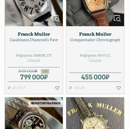
Franck Muller
Franck Muller
Casablanca Diamond's Pave
Conquestador Chronograph
Референс:
8880BC DT
Референс:
8005 CC
Сталь
Сталь
849 000
₽
799 000
Первоначальная цена соста
Текущая цена: 799 000₽.
₽
455 000
₽
40 x 55,5
34 х 49
ЛИМИТИРОВАННЫЕ