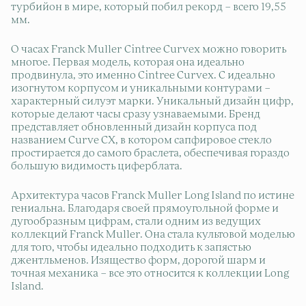
турбийон в мире, который побил рекорд – всего 19,55
мм.
О часах Franck Muller Cintree Curvex можно говорить
многое. Первая модель, которая она идеально
продвинула, это именно Cintree Curvex. С идеально
изогнутом корпусом и уникальными контурами –
характерный силуэт марки. Уникальный дизайн цифр,
которые делают часы сразу узнаваемыми. Бренд
представляет обновленный дизайн корпуса под
названием Curve CX, в котором сапфировое стекло
простирается до самого браслета, обеспечивая гораздо
большую видимость циферблата.
Архитектура часов Franck Muller Long Island по истине
гениальна. Благодаря своей прямоугольной форме и
дугообразным цифрам, стали одним из ведущих
коллекций Franck Muller. Она стала культовой моделью
для того, чтобы идеально подходить к запястью
джентльменов. Изящество форм, дорогой шарм и
точная механика – все это относится к коллекции Long
Island.