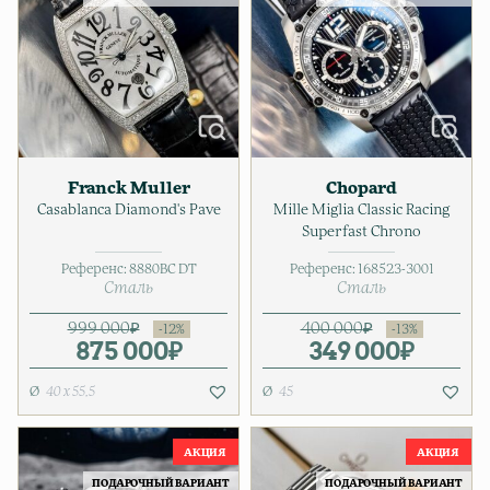
Franck Muller
Chopard
Casablanca Diamond's Pave
Mille Miglia Classic Racing
Superfast Chrono
Референс:
8880BC DT
Референс:
168523-3001
Сталь
Сталь
999 000
₽
400 000
₽
875 000
Первоначальная цена соста
Текущая цена: 875 000₽.
₽
349 000
Первонач
Текущая ц
₽
40 x 55,5
45
ПОДАРОЧНЫЙ ВАРИАНТ
ПОДАРОЧНЫЙ ВАРИАНТ