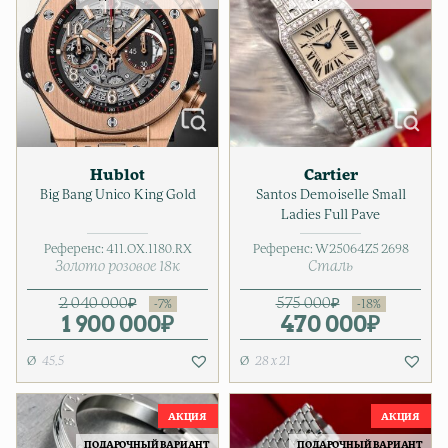
Hublot
Cartier
Big Bang Unico King Gold
Santos Demoiselle Small
Ladies Full Pave
Референс:
411.OX.1180.RX
Референс:
W25064Z5 2698
Золото розовое 18к
Сталь
2 040 000
₽
575 000
₽
1 900 000
Первоначальная цена соста
Текущая цена: 1 900 000₽.
₽
470 000
Первонач
Текущая ц
₽
45,5
28 х 21
ПОДАРОЧНЫЙ ВАРИАНТ
ПОДАРОЧНЫЙ ВАРИАНТ