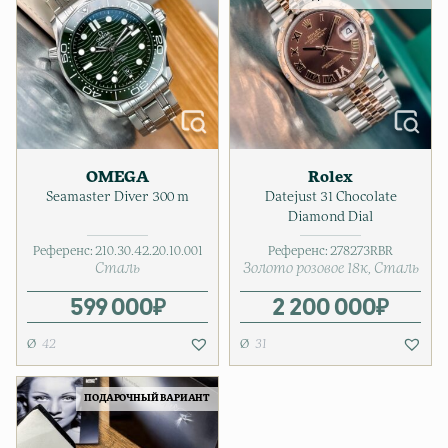
OMEGA
Rolex
Seamaster Diver 300 m
Datejust 31 Chocolate
Diamond Dial
Референс:
210.30.42.20.10.001
Референс:
278273RBR
Сталь
Золото розовое 18к
Сталь
599 000
₽
2 200 000
₽
42
31
ПОДАРОЧНЫЙ ВАРИАНТ