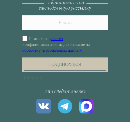
Подпишитесь на
еженедельную рассылку
Принимаю
условия
Sign
конфиденциальности
Даю согласие на
up
обработку персональных данных
.
for
the
newsletter
ПОДПИСАТЬСЯ
[telegram]
Или следите через