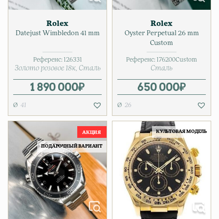
Rolex
Rolex
Datejust Wimbledon 41 mm
Oyster Perpetual 26 mm
Custom
Референс:
126331
Референс:
176200Custom
Золото розовое 18к
Сталь
Сталь
1 890 000
₽
650 000
₽
41
26
КУЛЬТОВАЯ МОДЕЛЬ
ПОДАРОЧНЫЙ ВАРИАНТ