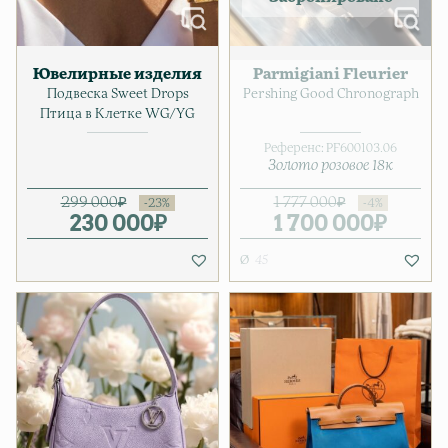
Ювелирные изделия
Parmigiani Fleurier
Подвеска Sweet Drops
Pershing Good Chronograph
Птица в Клетке WG/YG
Референс:
PF600103.06
Золото розовое 18к
299 000
₽
1 777 000
₽
230 000
Первоначальная цена соста
Текущая цена: 230 000₽.
₽
1 700 000
Первонача
Текущая це
₽
45