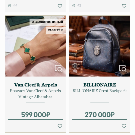
44
43
АБСОЛЮТНО НОВЫЙ
РАЗМЕР 19
Van Cleef & Arpels
BILLIONAIRE
Браслет Van Cleef & Arpels
BILLIONAIRE Crest Backpack
Vintage Alhambra
599 000
₽
270 000
₽