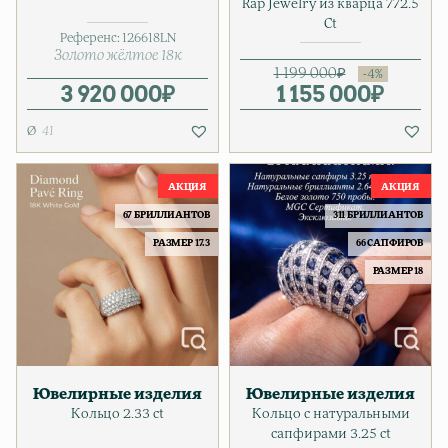
Rap Jewelry из кварца 772.5
Ct
Референс:
126618LN
Золото жёлтое 18к
1 199 000
₽
3 920 000
₽
1 155 000
Первонача
Текущая це
₽
41
67 БРИЛЛИАНТОВ
311 БРИЛЛИАНТОВ
РАЗМЕР 17.3
66 САПФИРОВ
РАЗМЕР 18
Ювелирные изделия
Ювелирные изделия
Кольцо 2.33 ct
Кольцо с натуральными
сапфирами 3.25 ct