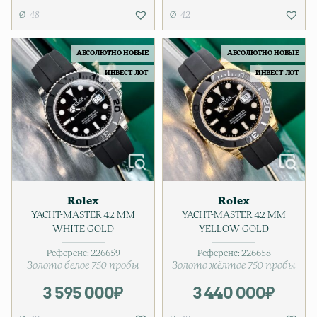
48
42
АБСОЛЮТНО НОВЫЕ
АБСОЛЮТНО НОВЫЕ
ИНВЕСТ ЛОТ
ИНВЕСТ ЛОТ
Rolex
Rolex
YACHT-MASTER 42 MM
YACHT-MASTER 42 MM
WHITE GOLD
YELLOW GOLD
Референс:
226659
Референс:
226658
Золото белое 750 пробы
Золото жёлтое 750 пробы
3 595 000
₽
3 440 000
₽