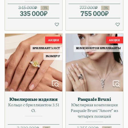
345 000
₽
777 000
₽
335 000
Первоначальная цена соста
Текущая цена: 335 000₽.
₽
755 000
Первонач
Текущая ц
₽
БРИЛЛИАНТ 3.51 CT
БЕЛОЕ ЗОЛОТО И БРИЛЛИАНТЫ
РАЗМЕР 17
Ювелирные изделия
Pasquale Bruni
Кольцо с бриллиантом 3.51
Ювелирная композиция
Ct.
Pasquale Bruni “Amore” из
четырех позиций