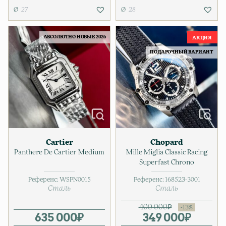
27
28
АБСОЛЮТНО НОВЫЕ 2026
ПОДАРОЧНЫЙ ВАРИАНТ
Cartier
Chopard
Panthere De Cartier Medium
Mille Miglia Classic Racing
Superfast Chrono
Референс:
WSPN0015
Референс:
168523-3001
Сталь
Сталь
400 000
₽
635 000
₽
349 000
Первонач
Текущая ц
₽