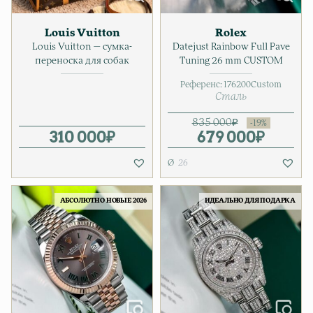
Louis Vuitton
Rolex
Louis Vuitton — сумка-
Datejust Rainbow Full Pave
переноска для собак
Tuning 26 mm CUSTOM
Референс:
176200Custom
Сталь
835 000
₽
310 000
₽
679 000
Первонача
Текущая ц
₽
26
АБСОЛЮТНО НОВЫЕ 2026
ИДЕАЛЬНО ДЛЯ ПОДАРКА