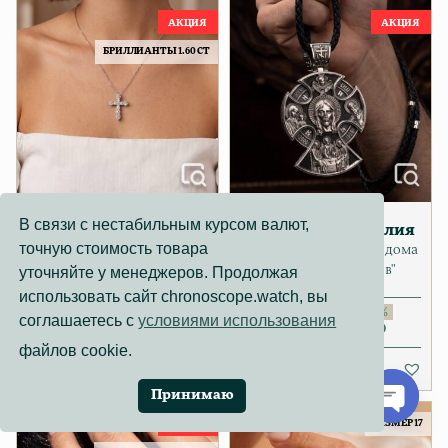
БРИЛЛИАНТЫ 1.60 CT
В связи с нестабильным курсом валют,
Ювелирные изделия
Ювелирные изделия
точную стоимость товара
Крест с бриллиантами 1.60
Крест от ювелирного дома
ct
"Дмитрий Федоров"
уточняйте у менеджеров. Продолжая
использовать сайт chronoscope.watch, вы
349 990
₽
2 377 000
₽
соглашаетесь с
условиями использования
335 000
Первоначальная цена соста
Текущая цена: 335 000₽.
₽
1 475 000
Первонача
Текущая це
₽
файлов cookie.
Принимаю
РАЗМЕР 17
Open