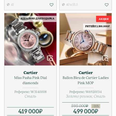
41
40 x 55,5
ИДЕАЛЬНО ДЛЯ ПОДАРКА
РИТЕЙЛ 2.500.000 ₽
Cartier
Cartier
Miss Pasha Pink Dial
Ballon Bleu de Cartier Ladies
diamonds
Pink MOP
Референс:
W3140008
Референс:
W6920034
Сталь
Золото розовое
Сталь
595 000
₽
419 000
₽
499 000
Первонача
Текущая ц
₽