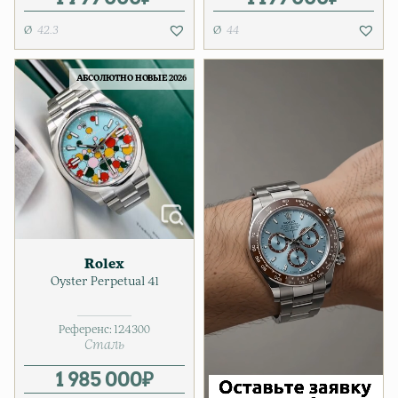
42.3
44
АБСОЛЮТНО НОВЫЕ 2026
Rolex
Oyster Perpetual 41
Референс:
124300
Сталь
1 985 000
₽