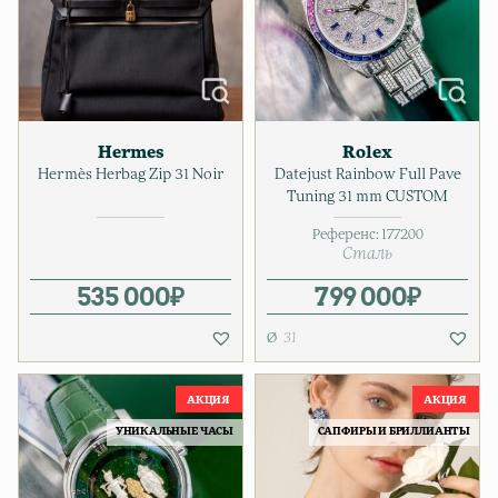
Hermes
Rolex
Hermès Herbag Zip 31 Noir
Datejust Rainbow Full Pave
Tuning 31 mm CUSTOM
Референс:
177200
Сталь
535 000
₽
799 000
₽
31
УНИКАЛЬНЫЕ ЧАСЫ
САПФИРЫ И БРИЛЛИАНТЫ