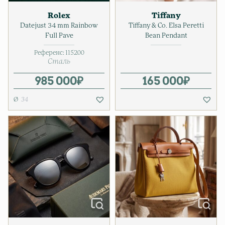
Rolex
Tiffany
Datejust 34 mm Rainbow
Tiffany & Co. Elsa Peretti
Full Pave
Bean Pendant
Референс:
115200
Сталь
985 000
₽
165 000
₽
34