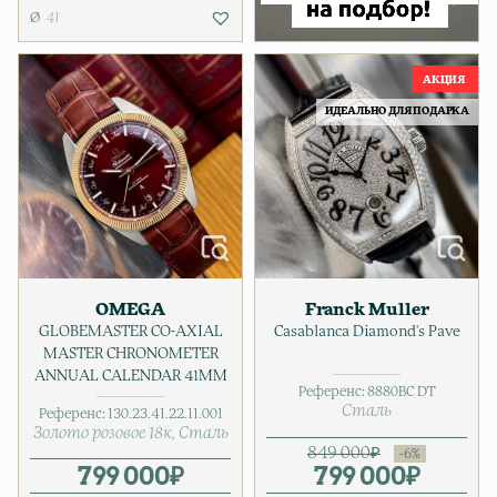
41
ИДЕАЛЬНО ДЛЯ ПОДАРКА
OMEGA
Franck Muller
GLOBEMASTER CO-AXIAL
Casablanca Diamond's Pave
MASTER CHRONOMETER
ANNUAL CALENDAR 41MM
Референс:
8880BC DT
Сталь
Референс:
130.23.41.22.11.001
Золото розовое 18к
Сталь
849 000
₽
799 000
₽
799 000
Первонача
Текущая ц
₽