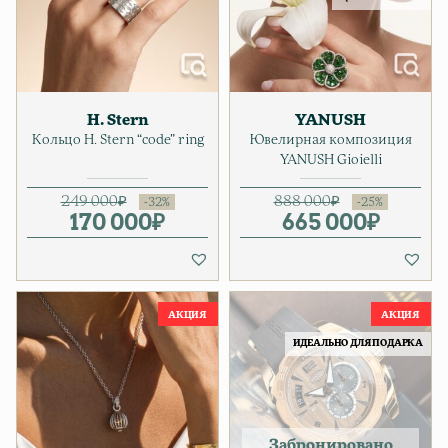
H. Stern
YANUSH
Кольцо H. Stern “code” ring
Ювелирная композиция
YANUSH Gioielli
249 000
₽
888 000
₽
170 000
Первоначальная цена соста
Текущая цена: 170 000₽.
₽
665 000
Первонач
Текущая ц
₽
ИДЕАЛЬНО ДЛЯ ПОДАРКА