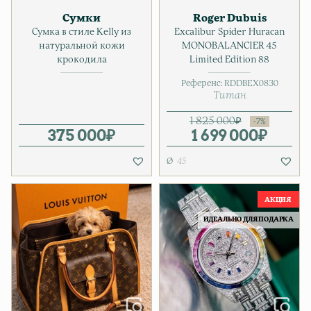
Сумки
Roger Dubuis
Сумка в стиле Kelly из
Excalibur Spider Huracan
натуральной кожи
MONOBALANCIER 45
крокодила
Limited Edition 88
Референс:
RDDBEX0830
Титан
1 825 000
₽
375 000
₽
1 699 000
Первонача
Текущая це
₽
45
ИДЕАЛЬНО ДЛЯ ПОДАРКА