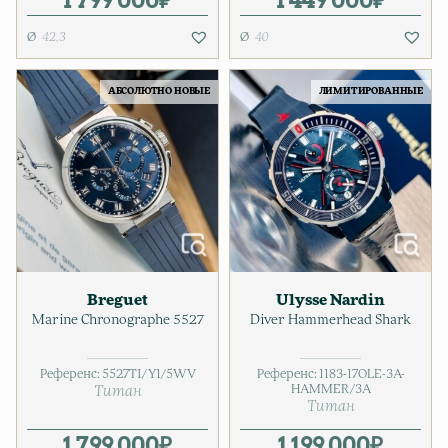
42,3
40
АБСОЛЮТНО НОВЫЕ
ЛИМИТИРОВАННЫЕ
Breguet
Ulysse Nardin
Marine Chronographe 5527
Diver Hammerhead Shark
Референс:
5527TI/Y1/5WV
Референс:
1183-17OLE-3A-
HAMMER/3A
Титан
Титан
1 799 000
₽
1 199 000
₽