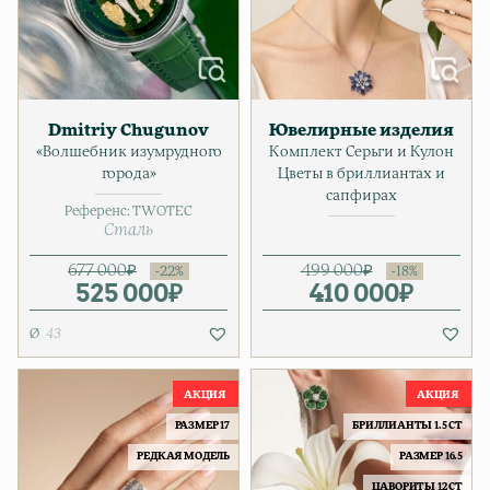
Dmitriy Chugunov
Ювелирные изделия
«Волшебник изумрудного
Комплект Серьги и Кулон
города»
Цветы в бриллиантах и
сапфирах
Референс:
TWOTEC
Сталь
677 000
₽
499 000
₽
525 000
Первоначальная цена соста
Текущая цена: 525 000₽.
₽
410 000
Первонача
Текущая ц
₽
43
РАЗМЕР 17
БРИЛЛИАНТЫ 1.5 CT
РЕДКАЯ МОДЕЛЬ
РАЗМЕР 16.5
ЦАВОРИТЫ 12 CT