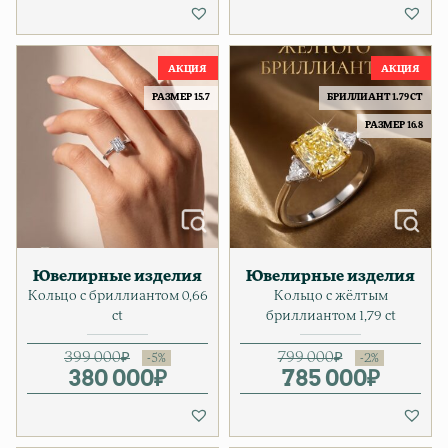
РАЗМЕР 15.7
БРИЛЛИАНТ 1.79 CT
РАЗМЕР 16.8
Ювелирные изделия
Ювелирные изделия
Кольцо с бриллиантом 0,66
Кольцо с жёлтым
ct
бриллиантом 1,79 ct
399 000
₽
799 000
₽
380 000
Первоначальная цена соста
Текущая цена: 380 000₽.
₽
785 000
Первонача
Текущая ц
₽