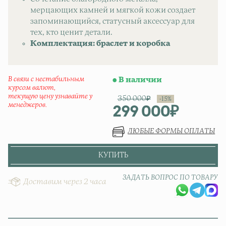
мерцающих камней и мягкой кожи создает
запоминающийся, статусный аксессуар для
тех, кто ценит детали.
Комплектация: браслет и коробка
В связи с нестабильным
В наличии
курсом валют,
текущую цену узнавайте у
350 000
₽
менеджеров.
299 000
₽
Первонач
Текущая ц
ЛЮБЫЕ ФОРМЫ ОПЛАТЫ
КУПИТЬ
ЗАДАТЬ ВОПРОС ПО ТОВАРУ
Доставим через 2 часа