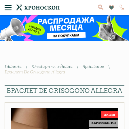
Главная
\
Ювелирные изделия
\
Браслеты
\
Браслет De Grisogono Allegra
БРАСЛЕТ DE GRISOGONO ALLEGRA
15 БРИЛЛИАНТОВ