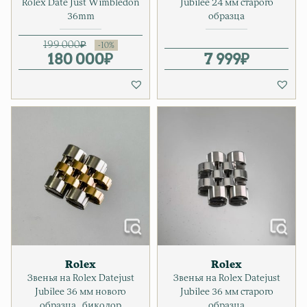
Rolex Date Just Wimbledon
Jubilee 24 мм старого
36mm
образца
199 000
₽
180 000
Первоначальная цена соста
Текущая цена: 180 000₽.
₽
7 999
₽
Rolex
Rolex
Звенья на Rolex Datejust
Звенья на Rolex Datejust
Jubilee 36 мм нового
Jubilee 36 мм старого
образца , биколор
образца