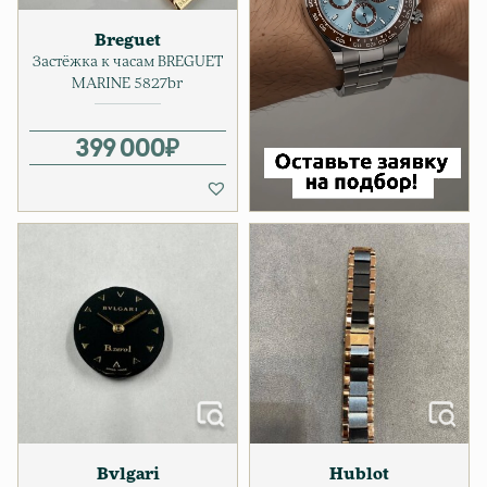
Breguet
Застёжка к часам BREGUET
MARINE 5827br
399 000
₽
Bvlgari
Hublot