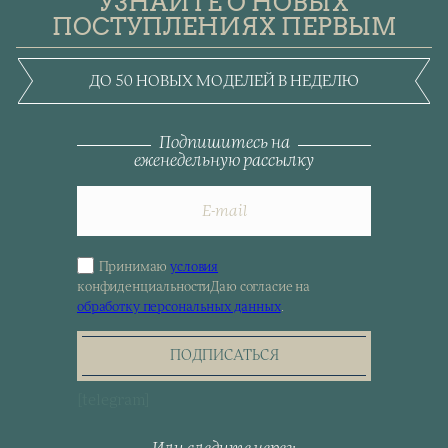
УЗНАЙТЕ О НОВЫХ
ПОСТУПЛЕНИЯХ ПЕРВЫМ
ДО 50 НОВЫХ МОДЕЛЕЙ В НЕДЕЛЮ
Подпишитесь на
еженедельную рассылку
Принимаю
условия
Sign
конфиденциальности
Даю согласие на
up
обработку персональных данных
.
for
the
newsletter
ПОДПИСАТЬСЯ
[telegram]