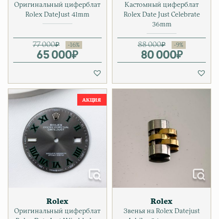
Оригинальный циферблат
Кастомный циферблат
Rolex DateJust 41mm
Rolex Date Just Celebrate
36mm
77 000
₽
88 000
₽
65 000
Первоначальная цена соста
Текущая цена: 65 000₽.
₽
80 000
Первонач
Текущая ц
₽
Rolex
Rolex
Оригинальный циферблат
Звенья на Rolex Datejust