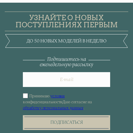
УЗНАЙТЕ О НОВЫХ
ПОСТУПЛЕНИЯХ ПЕРВЫМ
ДО 50 НОВЫХ МОДЕЛЕЙ В НЕДЕЛЮ
Подпишитесь на
еженедельную рассылку
Принимаю
условия
Sign
конфиденциальности
Даю согласие на
up
обработку персональных данных
.
for
the
newsletter
ПОДПИСАТЬСЯ