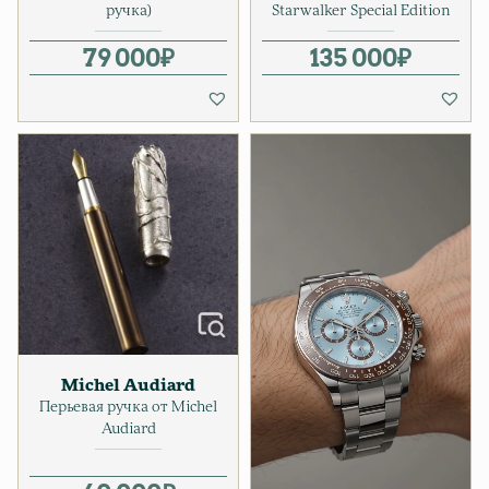
ручка)
Starwalker Special Edition
79 000
₽
135 000
₽
Michel Audiard
Перьевая ручка от Michel
Audiard