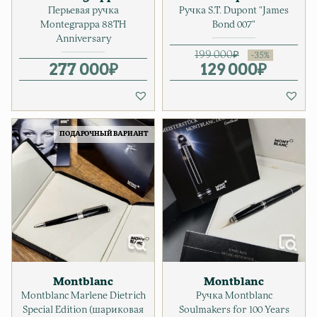
Перьевая ручка
Ручка S.T. Dupont "James
Montegrappa 88TH
Bond 007"
Anniversary
199 000
₽
277 000
₽
129 000
Первонача
Текущая ц
₽
ПОДАРОЧНЫЙ ВАРИАНТ
Montblanc
Montblanc
Montblanc Marlene Dietrich
Ручка Montblanc
Special Edition (шариковая
Soulmakers for 100 Years