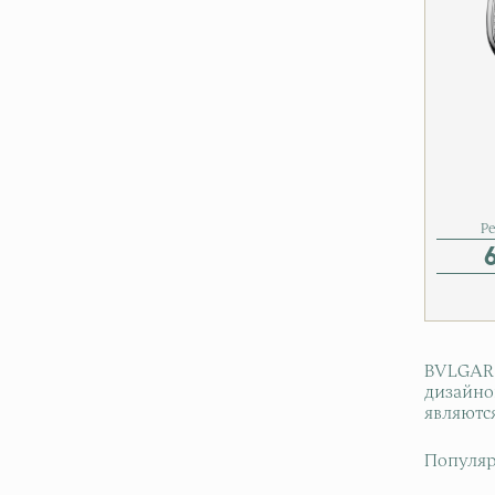
Р
BVLGARI
дизайно
являютс
Популяр