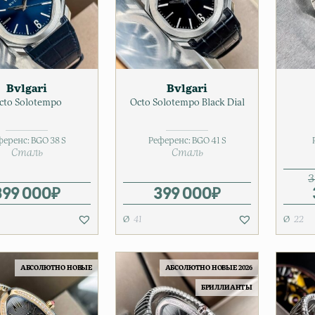
Bvlgari
Bvlgari
cto Solotempo
Octo Solotempo Black Dial
ференс:
BGO 38 S
Референс:
BGO 41 S
Сталь
Сталь
3
399 000
₽
399 000
₽
41
22
АБСОЛЮТНО НОВЫЕ
АБСОЛЮТНО НОВЫЕ 2026
БРИЛЛИАНТЫ