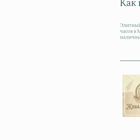
Как
Элитный
часов в
наличны