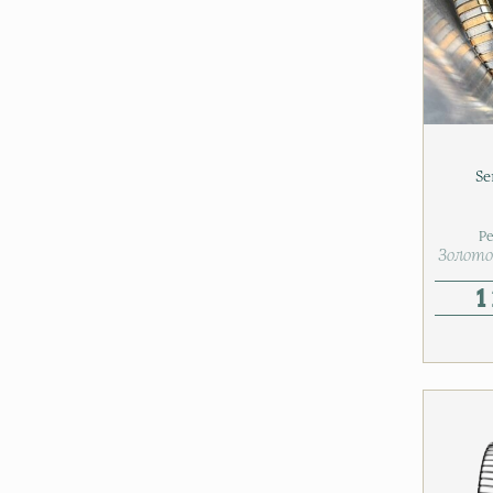
Se
Р
Золото 
1