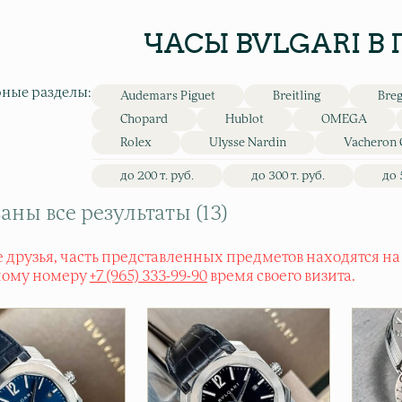
ЧАСЫ BVLGARI В
ные разделы:
Audemars Piguet
Breitling
Bre
Chopard
Hublot
OMEGA
Rolex
Ulysse Nardin
Vacheron 
до 200 т. руб.
до 300 т. руб.
до 
аны все результаты (13)
 друзья, часть представленных предметов находятся на
ному номеру
+7 (965) 333-99-90
время своего визита.