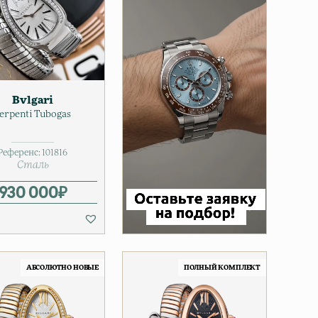
Bvlgari
erpenti Tubogas
Референс:
101816
Сталь
930 000
₽
АБСОЛЮТНО НОВЫЕ
ПОЛНЫЙ КОМПЛЕКТ