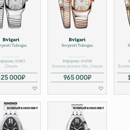
Bvlgari
Bvlgari
rpenti Tubogas
Serpenti Tubogas
S
еференс:
101817
Референс:
103708
Сталь
Золото розовое 18к
Сталь
Золот
625 000
₽
965 000
₽
ПОЛНЫЙ КОМПЛЕКТ
ПОЛНЫЙ КОМПЛЕКТ