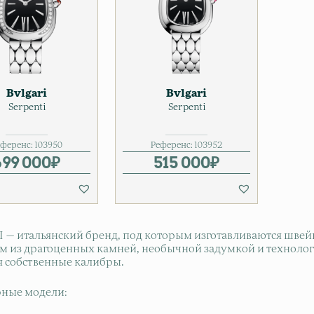
Bvlgari
Bvlgari
Serpenti
Serpenti
еференс:
103950
Референс:
103952
699 000
₽
515 000
₽
 — итальянский бренд, под которым изготавливаются шве
м из драгоценных камней, необычной задумкой и технолог
я собственные калибры.
ные модели: