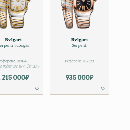
Bvlgari
Bvlgari
erpenti Tubogas
Serpenti
Референс:
103648
Референс:
102123
о жёлтое 18к
Сталь
1 215 000
₽
935 000
₽