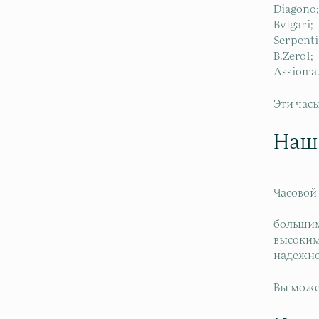
Diagono;
Bvlgari;
Serpenti
B.Zero1;
Assioma
Эти час
Наш
Часовой
большим
высоким 
надежнос
Вы може