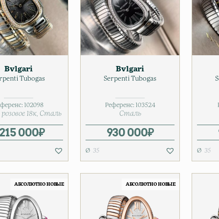
Bvlgari
Bvlgari
rpenti Tubogas
Serpenti Tubogas
S
еференс:
102098
Референс:
103524
розовое 18к
Сталь
Сталь
 215 000
₽
930 000
₽
35
35
АБСОЛЮТНО НОВЫЕ
АБСОЛЮТНО НОВЫЕ