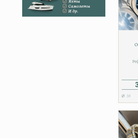
O
Ре
38