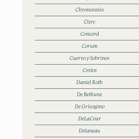
Chronoswiss
Clerc
Concord
Corum
Cuervo y Sobrinos
Cvstos
Daniel Roth
De Bethune
De Grisogono
DeLaCour
Delaneau