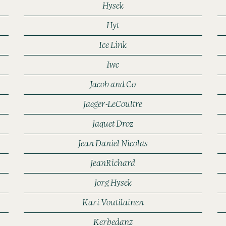
Hysek
Hyt
Ice Link
Iwc
Jacob and Co
Jaeger-LeCoultre
Jaquet Droz
Jean Daniel Nicolas
JeanRichard
Jorg Hysek
Kari Voutilainen
Kerbedanz