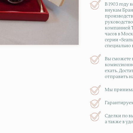
В 1903 году
внукам Бран
производств
руководство
компанией T
часов в Мос
серии «Seama
специально 
Вы сможете 
комиссионно
ехать. Дост
отправить н
Мы принимае
Гарантируе
Сделки по в
а также в уд