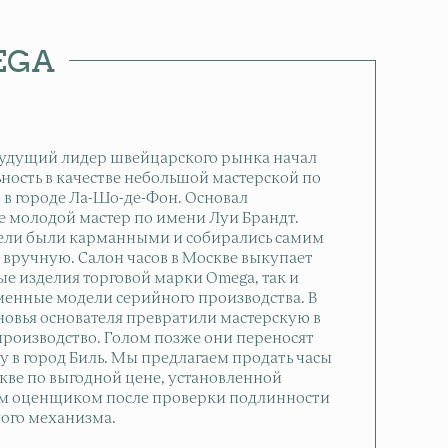
EGA
 будущий лидер швейцарского рынка начал
ьность в качестве небольшой мастерской по
в в городе Ла-Шо-де-Фон. Основал
 молодой мастер по имени Луи Брандт.
ели были карманными и собирались самим
вручную. Салон часов в Москве выкупает
ые изделия торговой марки Omega, так и
менные модели серийного производства. В
ыновья основателя превратили мастерскую в
роизводство. Голом позже они переносят
 в город Биль. Мы предлагаем продать часы
кве по выгодной цене, установленной
м оценщиком после проверки подлинности
ого механизма.