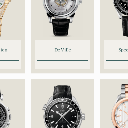
tion
De Ville
Spe