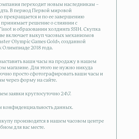
 компания переходит новым наследникам –
дта. В период Первой мировой
о прекращается и по ее завершению
 принимает решение о слиянии с
issot и образовании холдинга SSIH. Скупка
кве включает выкуп часовых механизмов
ster Olympic Games Gold», созданной
к Олимпиаде 2018 года.
выставить ваши часы на продажу в нашем
м магазине. Для этого не нужно никуда
аточно просто сфотографировать ваши часы и
ам через форму на сайте.
м заявки круглосуточно 24\7.
м конфиденциальность данных.
ыкупу производятся в нашем часовом центре
обном для вас месте.