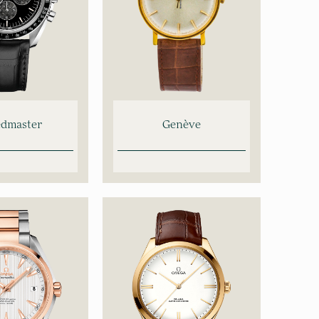
edmaster
Genève