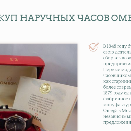
КУП НАРУЧНЫХ ЧАСОВ OM
В 1848 году
свою деятел
сборке часо
предприятие
Первые мод
часовщиком 
как старинн
более совре
1879 году с
фабричное п
мануфактуру
Omega в Мос
независимы
предложенн