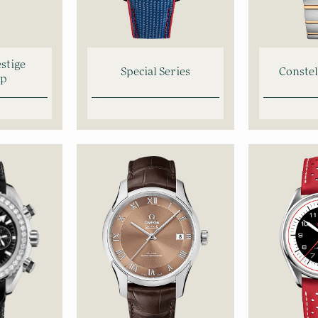
estige
Special Series
Constel
op