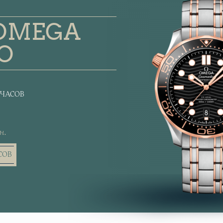
OMEGA
О
 ЧАСОВ
н.
СОВ