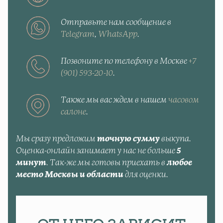
Отправьте нам сообщение в
Telegram
,
WhatsApp
.
Позвоните по телефону в Москве
+7
(901) 593-20-10
.
Также мы вас ждем в нашем
часовом
салоне
.
Мы сразу предложим
точную сумму
выкупа.
Оценка-онлайн занимает у нас не больше
5
минут
. Так-же мы готовы приехать в
любое
место Москвы и области
для оценки.