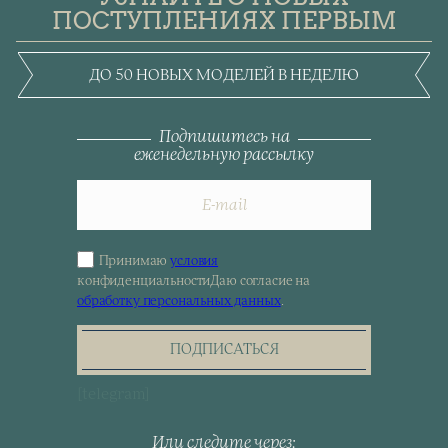
ПОСТУПЛЕНИЯХ ПЕРВЫМ
ДО 50 НОВЫХ МОДЕЛЕЙ В НЕДЕЛЮ
Подпишитесь на
еженедельную рассылку
Принимаю
условия
Sign
конфиденциальности
Даю согласие на
up
обработку персональных данных
.
for
the
newsletter
ПОДПИСАТЬСЯ
[telegram]
Или следите через