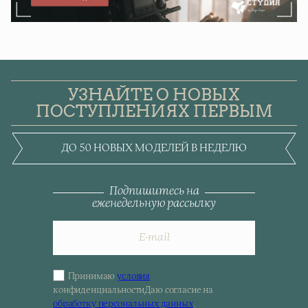
УЗНАЙТЕ О НОВЫХ
ПОСТУПЛЕНИЯХ ПЕРВЫМ
ДО 50 НОВЫХ МОДЕЛЕЙ В НЕДЕЛЮ
Подпишитесь на
еженедельную рассылку
Принимаю
условия
Sign
конфиденциальности
Даю согласие на
up
обработку персональных данных
.
for