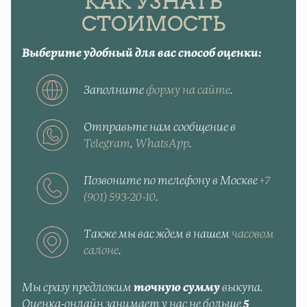
КАК УЗНАТЬ
СТОИМОСТЬ
Выберите удобный для вас способ оценки:
Заполните
форму на сайте
.
Отправьте нам сообщение в
Telegram
,
WhatsApp
.
Позвоните по телефону в Москве
+7
(901) 593-20-10
.
Также мы вас ждем в нашем
часовом
салоне
.
Мы сразу предложим
точную сумму
выкупа.
Оценка-онлайн занимает у нас не больше
5