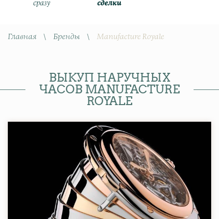
сразу
сделки
Главная
\
Бренды
\
Manufacture Royale
ВЫКУП НАРУЧНЫХ
ЧАСОВ MANUFACTURE
ROYALE