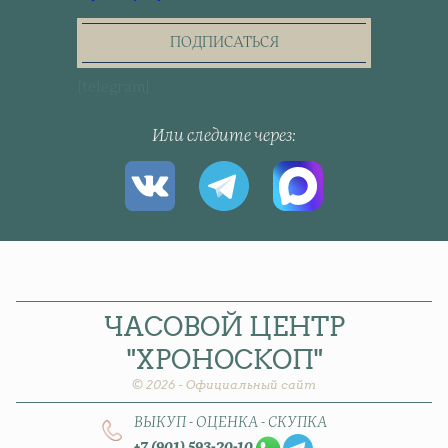
the
newsletter
ПОДПИСАТЬСЯ
[telegram]
Или следите через
ЧАСОВОЙ
ЦЕНТР
"ХРОНОСКОП"
© 2026 - Официальный сайт
ВЫКУП - ОЦЕНКА - СКУПКА