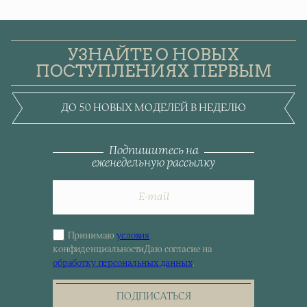
УЗНАЙТЕ О НОВЫХ
ПОСТУПЛЕНИЯХ ПЕРВЫМ
ДО 50 НОВЫХ МОДЕЛЕЙ В НЕДЕЛЮ
Подпишитесь на
еженедельную рассылку
Принимаю
условия
Sign
конфиденциальности
Даю согласие на
up
обработку персональных данных
.
for
the
newsletter
ПОДПИСАТЬСЯ