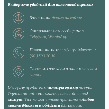
Выберите удобный для вас способ оценки:
Заполните
форму на сайте
.
Отправьте нам сообщение в
Telegram
,
WhatsApp
.
Позвоните по телефону в Москве
+7
(901) 593-20-10
.
Также мы вас ждем в нашем
часовом
салоне
.
Мы сразу предложим
точную сумму
выкупа.
Оценка-онлайн занимает у нас не больше
5
минут
. Так-же мы готовы приехать в
любое
место Москвы и области
для оценки.