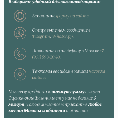
Выберите удобный для вас способ оценки:
Заполните
форму на сайте
.
Отправьте нам сообщение в
Telegram
,
WhatsApp
.
Позвоните по телефону в Москве
+7
(901) 593-20-10
.
Также мы вас ждем в нашем
часовом
салоне
.
Мы сразу предложим
точную сумму
выкупа.
Оценка-онлайн занимает у нас не больше
5
минут
. Так-же мы готовы приехать в
любое
место Москвы и области
для оценки.