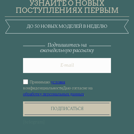
УЗНАЙТЕ О НОВЫХ
ПОСТУПЛЕНИЯХ ПЕРВЫМ
ДО 50 НОВЫХ МОДЕЛЕЙ В НЕДЕЛЮ
Подпишитесь на
еженедельную рассылку
Принимаю
условия
Sign
конфиденциальности
Даю согласие на
up
обработку персональных данных
.
for
the
newsletter
ПОДПИСАТЬСЯ
[telegram]