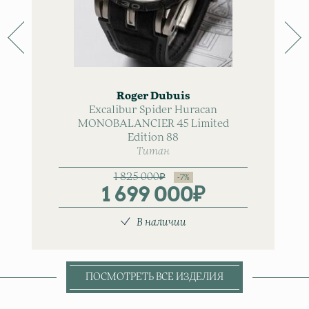
Roger Dubuis
Excalibur Spider Huracan
MONOBALANCIER 45 Limited
Edition 88
Титан
1 825 000
₽
1 699 000
₽
Первоначаль
Текущая
цена
цена:
В наличии
составляла
1
1
699
825
000₽.
ПОСМОТРЕТЬ ВСЕ ИЗДЕЛИЯ
000₽.