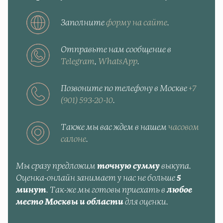
Заполните
форму на сайте
.
Отправьте нам сообщение в
Telegram
,
WhatsApp
.
Позвоните по телефону в Москве
+7
(901) 593-20-10
.
Также мы вас ждем в нашем
часовом
салоне
.
Мы сразу предложим
точную сумму
выкупа.
Оценка-онлайн занимает у нас не больше
5
минут
. Так-же мы готовы приехать в
любое
место Москвы и области
для оценки.