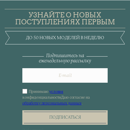
УЗНАЙТЕ О НОВЫХ
ПОСТУПЛЕНИЯХ ПЕРВЫМ
ДО 50 НОВЫХ МОДЕЛЕЙ В НЕДЕЛЮ
Подпишитесь на
еженедельную рассылку
Принимаю
условия
Sign
конфиденциальности
Даю согласие на
up
обработку персональных данных
.
for
the
newsletter
ПОДПИСАТЬСЯ