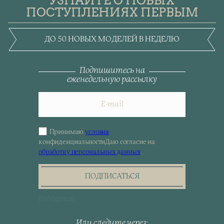
УЗНАЙТЕ О НОВЫХ
ПОСТУПЛЕНИЯХ ПЕРВЫМ
ДО 50 НОВЫХ МОДЕЛЕЙ В НЕДЕЛЮ
Подпишитесь на
еженедельную рассылку
Принимаю
условия
Sign
конфиденциальности
Даю согласие на
up
обработку персональных данных
.
for
the
newsletter
ПОДПИСАТЬСЯ
[telegram]
Или следите через