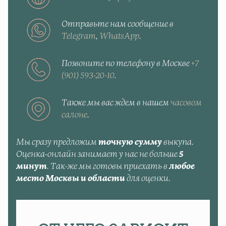
Отправьте нам сообщение в
Telegram
,
WhatsApp
.
Позвоните по телефону в Москве
+7
(901) 593-20-10
.
Также мы вас ждем в нашем
часовом
салоне
.
Мы сразу предложим
точную сумму
выкупа.
Оценка-онлайн занимает у нас не больше
5
минут
. Так-же мы готовы приехать в
любое
место Москвы и области
для оценки.