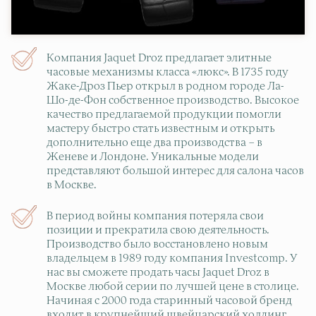
Компания Jaquet Droz предлагает элитные
часовые механизмы класса «люкс». В 1735 году
Жаке-Дроз Пьер открыл в родном городе Ла-
Шо-де-Фон собственное производство. Высокое
качество предлагаемой продукции помогли
мастеру быстро стать известным и открыть
дополнительно еще два производства – в
Женеве и Лондоне. Уникальные модели
представляют большой интерес для салона часов
в Москве.
В период войны компания потеряла свои
позиции и прекратила свою деятельность.
Производство было восстановлено новым
владельцем в 1989 году компания Investcomp. У
нас вы сможете продать часы Jaquet Droz в
Москве любой серии по лучшей цене в столице.
Начиная с 2000 года старинный часовой бренд
входит в крупнейший швейцарский холдинг