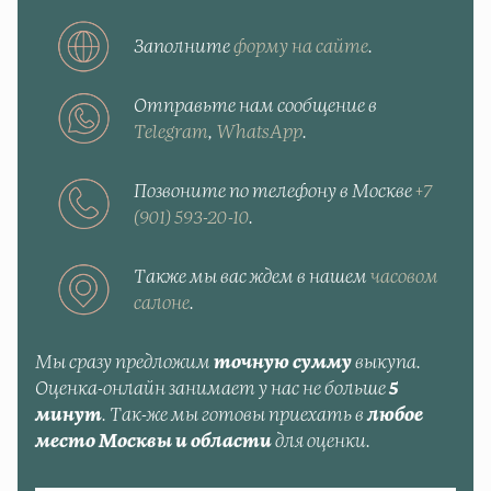
Заполните
форму на сайте
.
Отправьте нам сообщение в
Telegram
,
WhatsApp
.
Позвоните по телефону в Москве
+7
(901) 593-20-10
.
Также мы вас ждем в нашем
часовом
салоне
.
Мы сразу предложим
точную сумму
выкупа.
Оценка-онлайн занимает у нас не больше
5
минут
. Так-же мы готовы приехать в
любое
место Москвы и области
для оценки.