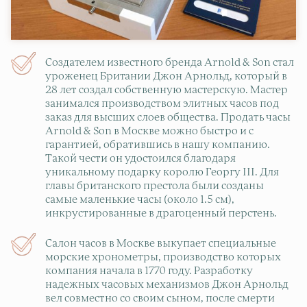
Создателем известного бренда Arnold & Son стал
уроженец Британии Джон Арнольд, который в
28 лет создал собственную мастерскую. Мастер
занимался производством элитных часов под
заказ для высших слоев общества. Продать часы
Arnold & Son в Москве можно быстро и с
гарантией, обратившись в нашу компанию.
Такой чести он удостоился благодаря
уникальному подарку королю Георгу III. Для
главы британского престола были созданы
самые маленькие часы (около 1.5 см),
инкрустированные в драгоценный перстень.
Салон часов в Москве выкупает специальные
морские хронометры, производство которых
компания начала в 1770 году. Разработку
надежных часовых механизмов Джон Арнольд
вел совместно со своим сыном, после смерти