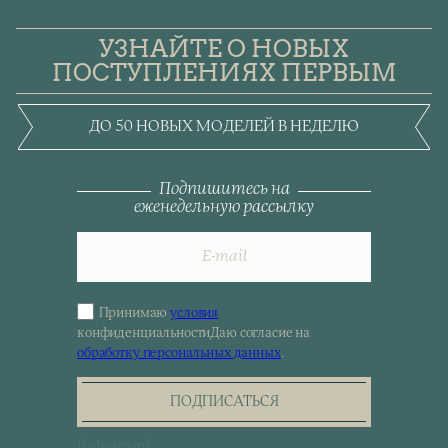
УЗНАЙТЕ О НОВЫХ
ПОСТУПЛЕНИЯХ ПЕРВЫМ
ДО 50 НОВЫХ МОДЕЛЕЙ В НЕДЕЛЮ
Подпишитесь на
еженедельную рассылку
Принимаю
условия
Sign
конфиденциальности
Даю согласие на
up
обработку персональных данных
.
for
the
newsletter
ПОДПИСАТЬСЯ
[telegram]