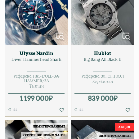
Ulysse Nardin
Hublot
Diver Hammerhead Shark
Big Bang All Black II
Референс:
1183-17OLE-3A-
Референс:
301.CI.1110.CI
HAMMER/3A
Керамика
Титан
1 199 000
₽
839 000
₽
44
44
ЛИМИТИРОВАННЫЕ
СОСТОЯНИЕ НОВЫХ ЧАСОВ
ЛИМИТИРОВАННЫЕ