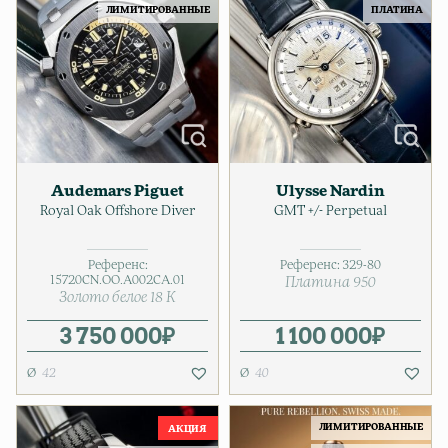
ЛИМИТИРОВАННЫЕ
ПЛАТИНА
Audemars Piguet
Ulysse Nardin
Royal Oak Offshore Diver
GMT +/- Perpetual
Референс:
Референс:
329-80
15720CN.OO.A002CA.01
Платина 950
Золото белое 18 К
3 750 000
₽
1 100 000
₽
42
40
ЛИМИТИРОВАННЫЕ