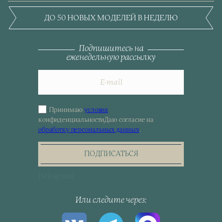
ДО 50 НОВЫХ МОДЕЛЕЙ В НЕДЕЛЮ
Подпишитесь на
еженедельную рассылку
Принимаю
условия
Sign
конфиденциальности
Даю согласие на
up
обработку персональных данных
.
for
the
newsletter
ПОДПИСАТЬСЯ
[telegram]
Или следите через