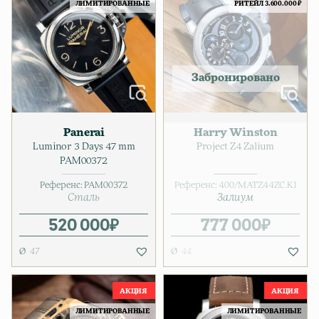
ЛИМИТИРОВАННЫЕ
РИТЕЙЛ 3.600.000 ₽
Panerai
Harry Winston
Luminor 3 Days 47 mm
Project Z4 Zalium
PAM00372
Референс:
PAM00372
Референс:
400/MATZ44ZC.K1
Сталь
Залиум
520 000
₽
777 000
₽
47
44
ЛИМИТИРОВАННЫЕ
ЛИМИТИРОВАННЫЕ