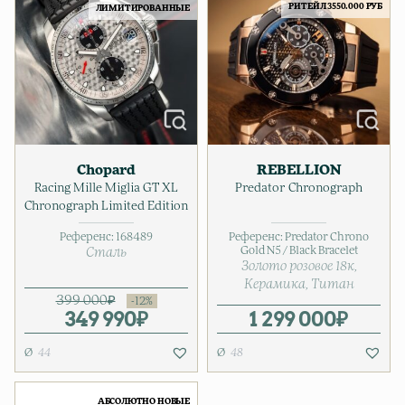
РИТЕЙЛ 3550.000 РУБ
ЛИМИТИРОВАННЫЕ
Chopard
REBELLION
Racing Mille Miglia GT XL
Predator Chronograph
Chronograph Limited Edition
Референс:
168489
Референс:
Predator Chrono
Gold N5 / Black Bracelet
Сталь
Золото розовое 18к
Керамика
Титан
399 000
₽
349 990
Первоначальная цена соста
Текущая цена: 349 990₽.
₽
1 299 000
₽
44
48
АБСОЛЮТНО НОВЫЕ