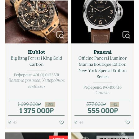
Hublot
Panerai
Big Bang Ferrari King Gold
Officine Panerai Luminor
Carbon
Marina Boutique Edition
New York Special Edition
Референс:
401.OJ.0123.VR
Series
Золото розовое
Углеродное
волокно
Референс:
PAM00416
Сталь
1 699 000
₽
577 000
₽
1 375 000
Первоначальная цена соста
Текущая цена: 1 375 000₽.
₽
555 000
Первонач
Текущая ц
₽
45
44