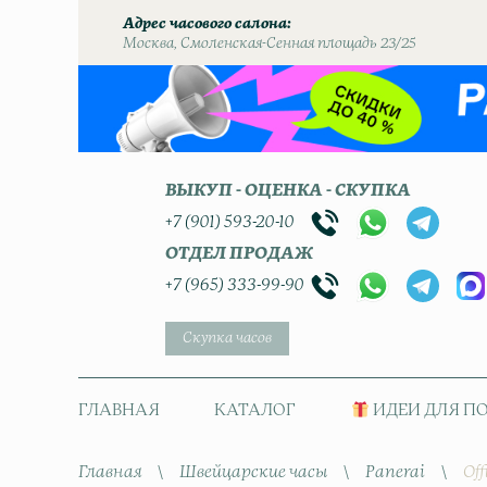
Адрес часового салона
Москва, Смоленская-Сенная площадь 23/25
ВЫКУП - ОЦЕНКА - СКУПКА
+7 (901) 593-20-10
ОТДЕЛ ПРОДАЖ
+7 (965) 333-99-90
Скупка часов
ГЛАВНАЯ
КАТАЛОГ
ИДЕИ ДЛЯ П
Главная
\
Швейцарские часы
\
Panerai
\
Off