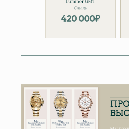
Мужские часы
Luminor GMT
Automatic
Сталь
420 000
₽
ПРО
ВЫС
Мы поку