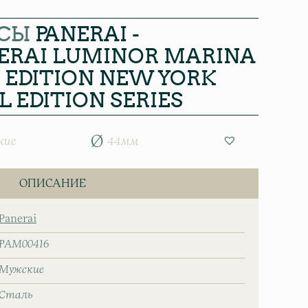
СЫ
PANERAI -
NERAI LUMINOR MARINA
 EDITION NEW YORK
L EDITION SERIES
кие
44мм
ОПИСАНИЕ
Panerai
PAM00416
Мужские
Сталь