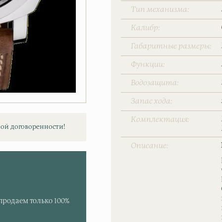
Тип механизма
Калибр
Габаритные размеры
Функции
Водозащита
Запас хода
Комплектация
ой договоренности!
Описание
продаем только 100%