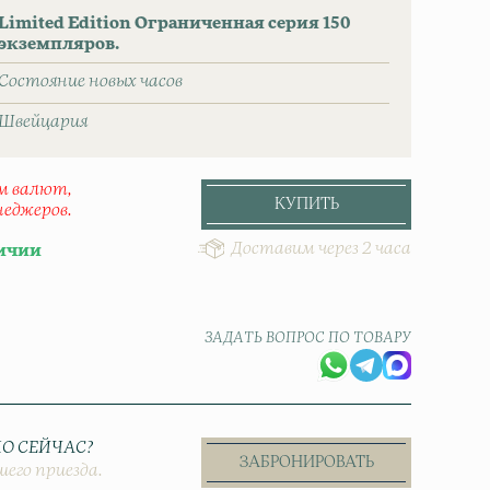
Limited Edition Ограниченная серия 150
экземпляров.
Состояние новых часов
Швейцаpия
ом валют,
КУПИТЬ
неджеров.
Доставим через 2 часа
ичии
чальная
ла
ЗАДАТЬ ВОПРОС ПО ТОВАРУ
О СЕЙЧАС?
ЗАБРОНИРОВАТЬ
шего приезда.