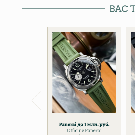
ВАС 
Panerai
до 1 млн. руб.
Officine Panerai
до 500 т. руб.