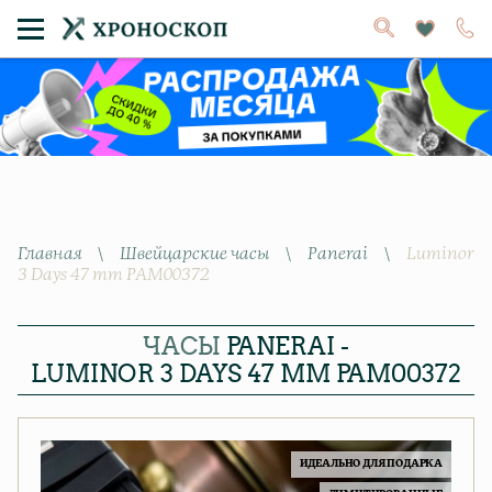
Главная
\
Швейцарские часы
\
Panerai
\
Luminor
3 Days 47 mm PAM00372
ЧАСЫ
PANERAI -
LUMINOR 3 DAYS 47 MM PAM00372
ИДЕАЛЬНО ДЛЯ ПОДАРКА