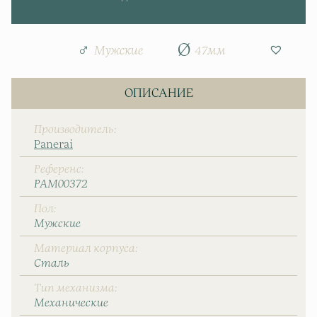
Мужские
47мм
ОПИСАНИЕ
Производитель
Panerai
Референс
PAM00372
Пол
Мужские
Материал корпуса
Сталь
Тип механизма
Механические