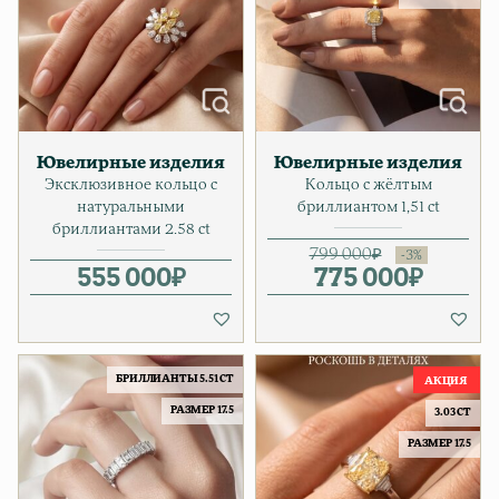
Ювелирные изделия
Ювелирные изделия
Эксклюзивное кольцо с
Кольцо с жёлтым
натуральными
бриллиантом 1,51 ct
бриллиантами 2.58 ct
799 000
₽
555 000
₽
775 000
Первонача
Текущая ц
₽
БРИЛЛИАНТЫ 5.51 CT
РАЗМЕР 17.5
3.03 CT
РАЗМЕР 17.5