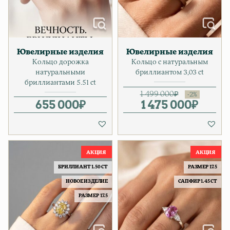
Ювелирные изделия
Ювелирные изделия
Кольцо дорожка
Кольцо с натуральным
натуральными
бриллиантом 3,03 ct
бриллиантами 5.51 ct
1 499 000
₽
655 000
₽
1 475 000
Первонача
Текущая це
₽
БРИЛЛИАНТ 1.50 CT
РАЗМЕР 17.5
НОВОЕ ИЗДЕЛИЕ
САПФИР 1.45 CT
РАЗМЕР 17.5