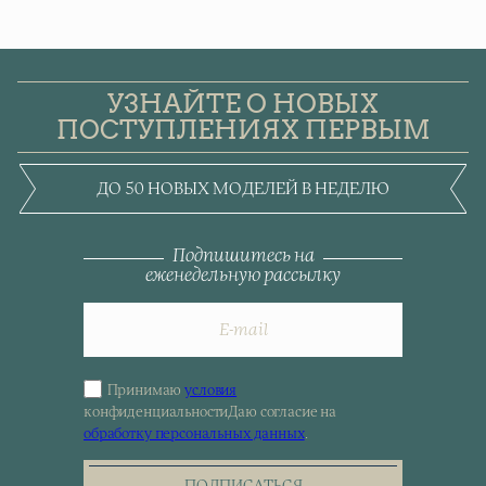
УЗНАЙТЕ О НОВЫХ
ПОСТУПЛЕНИЯХ ПЕРВЫМ
ДО 50 НОВЫХ МОДЕЛЕЙ В НЕДЕЛЮ
Подпишитесь на
еженедельную рассылку
Принимаю
условия
Sign
конфиденциальности
Даю согласие на
up
обработку персональных данных
.
for
the
newsletter