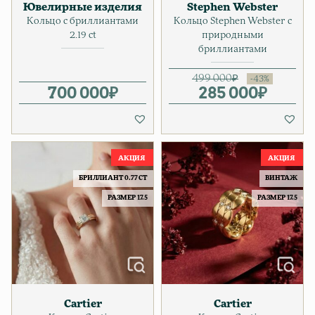
Ювелирные изделия
Stephen Webster
Кольцо с бриллиантами
Кольцо Stephen Webster с
2.19 ct
природными
бриллиантами
499 000
₽
700 000
₽
285 000
Первонача
Текущая ц
₽
БРИЛЛИАНТ 0.77 CT
ВИНТАЖ
РАЗМЕР 17.5
РАЗМЕР 17.5
Cartier
Cartier