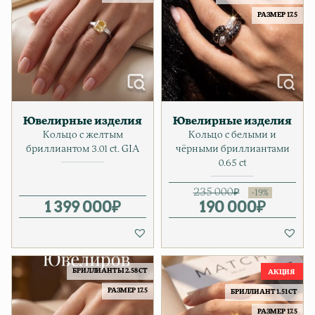
РАЗМЕР 17.5
Ювелирные изделия
Ювелирные изделия
Кольцо c желтым
Кольцо с белыми и
бpиллиантом 3.01 ct. GIA
чёрными бриллиантами
0.65 ct
235 000
₽
1 399 000
₽
190 000
Первонача
Текущая ц
₽
БРИЛЛИАНТЫ 2.58 CT
РАЗМЕР 17.5
БРИЛЛИАНТ 1.51 CT
РАЗМЕР 17.5