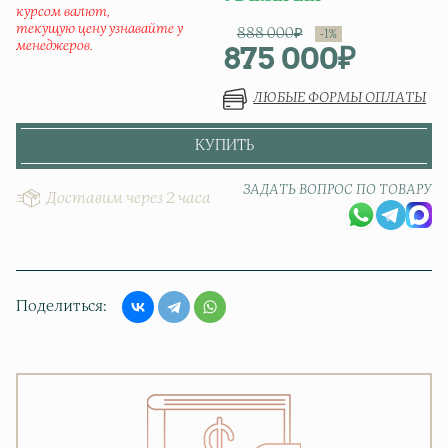
курсом валют,
текущую цену узнавайте у
888 000
₽
менеджеров.
875 000
₽
Первонач
Текущая ц
ЛЮБЫЕ ФОРМЫ ОПЛАТЫ
КУПИТЬ
ЗАДАТЬ ВОПРОС ПО ТОВАРУ
Доставим через 2 часа
Поделиться