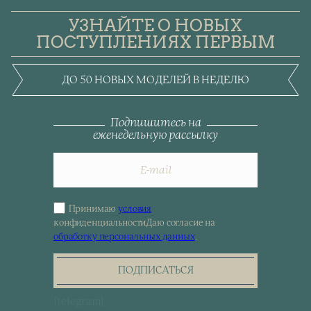
УЗНАЙТЕ О НОВЫХ
ПОСТУПЛЕНИЯХ ПЕРВЫМ
ДО 50 НОВЫХ МОДЕЛЕЙ В НЕДЕЛЮ
Подпишитесь на
еженедельную рассылку
Принимаю
условия
Sign
конфиденциальности
Даю согласие на
up
обработку персональных данных
.
for
the
newsletter
ПОДПИСАТЬСЯ
[telegram]