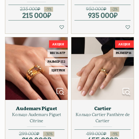
235 000
₽
950 000
₽
215 000
Первоначальная цена соста
Текущая цена: 215 000₽.
₽
935 000
Первонач
Текущая ц
₽
ВЕС 16.8 ГР
РАЗМЕР 16
РАЗМЕР 17.2
ЦИТРИН
Audemars Piguet
Cartier
Кольцо Audemars Piguet
Кольцо Cartier Panthère de
Citrine
Cartier
299 000
₽
499 000
₽