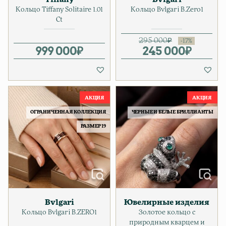
Кольцо Tiffany Solitaire 1.01
Кольцо Bvlgari B.Zero1
Ct
295 000
₽
999 000
₽
245 000
Первонача
Текущая ц
₽
ОГРАНИЧЕННАЯ КОЛЛЕКЦИЯ
ЧЕРНЫЕ И БЕЛЫЕ БРИЛЛИАНТЫ
РАЗМЕР 19
Bvlgari
Ювелирные изделия
Кольцо Bvlgari B.ZERO1
Золотое кольцо с
природным кварцем и