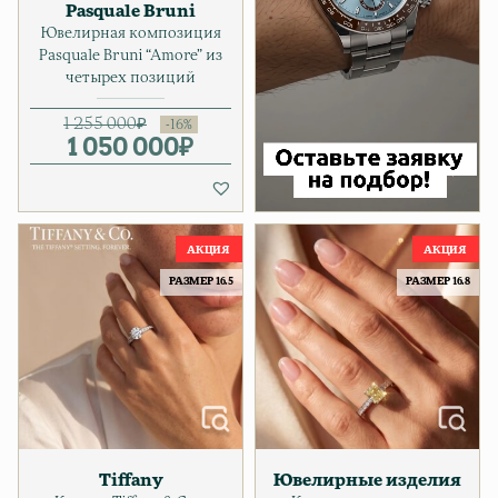
Pasquale Bruni
Ювелирная композиция
Pasquale Bruni “Amore” из
четырех позиций
1 255 000
₽
1 050 000
Первоначальная цена соста
Текущая цена: 1 050 000₽.
₽
РАЗМЕР 16.5
РАЗМЕР 16.8
Tiffany
Ювелирные изделия