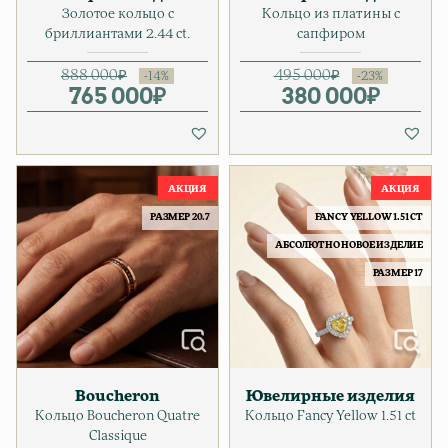
Золотое кольцо с
Кольцо из платины с
бриллиантами 2.44 ct.
сапфиром
888 000
₽
495 000
₽
765 000
Первоначальная цена соста
Текущая цена: 765 000₽.
₽
380 000
Первонача
Текущая ц
₽
РАЗМЕР 20.7
FANCY YELLOW 1.51 CT
АБСОЛЮТНО НОВОЕ ИЗДЕЛИЕ
РАЗМЕР 17
Boucheron
Ювелирные изделия
Кольцо Boucheron Quatre
Кольцо Fancy Yellow 1.51 ct
Classique