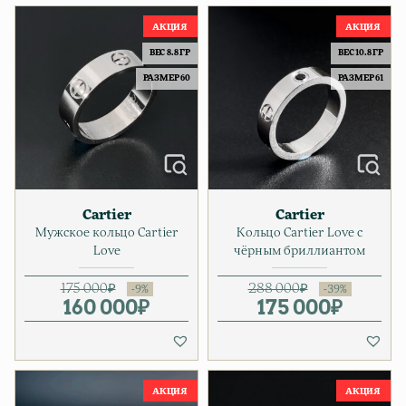
ВЕС 8.8 ГР
ВЕС 10.8 ГР
РАЗМЕР 60
РАЗМЕР 61
Cartier
Cartier
Мужское кольцо Cartier
Кольцо Cartier Love с
Love
чёрным бриллиантом
175 000
₽
288 000
₽
160 000
Первоначальная цена соста
Текущая цена: 160 000₽.
₽
175 000
Первонач
Текущая ц
₽