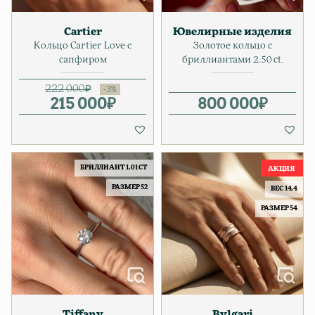
Cartier
Ювелирные изделия
Кольцо Cartier Love с
Золотое кольцо с
сапфиром
бриллиантами 2.50 ct.
222 000
₽
215 000
Первоначальная цена соста
Текущая цена: 215 000₽.
₽
800 000
₽
БРИЛЛИАНТ 1.01 CT
РАЗМЕР 52
ВЕС 14.4
РАЗМЕР 54
Tiffany
Bvlgari