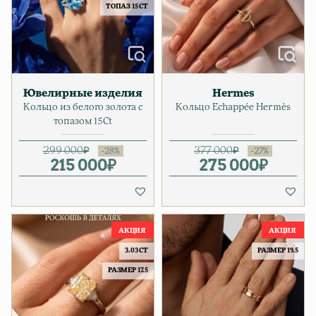
ТОПАЗ 15 CT
Ювелирные изделия
Hermes
Кольцо из белого золота с
Кольцо Echappée Hermès
топазом 15Ct
299 000
₽
377 000
₽
215 000
Первоначальная цена соста
Текущая цена: 215 000₽.
₽
275 000
Первонача
Текущая ц
₽
3.03 CT
РАЗМЕР 19.5
РАЗМЕР 17.5