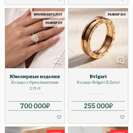
БРИЛЛИАНТ 2.19 CT
РАЗМЕР 20.8
РАЗМЕР 17.5
Ювелирные изделия
Bvlgari
Кольцо с бриллиантами
Кольцо Bvlgari B.Zero1
2.19 ct
700 000
₽
255 000
₽