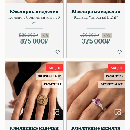
Ювелирные изделия
Ювелирные изделия
Кольцо с бриллиантом 1,50
Кольцо “Imperial Light”
ct
888 000
₽
450 000
₽
875 000
Первоначальная цена соста
Текущая цена: 875 000₽.
₽
375 000
Первонач
Текущая ц
₽
101 БРИЛЛИАНТ
РАЗМЕР 17.5
РАЗМЕР 19.5
САПФИР 1.45 CT
Ювелирные изделия
Ювелирные изделия