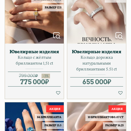
РАЗМЕР 17.5
Ювелирные изделия
Ювелирные изделия
Кольцо с жёлтым
Кольцо дорожка
бриллиантом 1,51 ct
натуральными
бриллиантами 5.51 ct
799 000
₽
775 000
Первоначальная цена соста
Текущая цена: 775 000₽.
₽
655 000
₽
84 БРИЛЛИАНТА
10 БРИЛЛИАНТОВ 0.07 CT
РАЗМЕР 15.5
РАЗМЕР 16.25