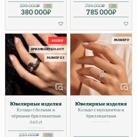
399 000
₽
799 000
₽
380 000
Первоначальная цена соста
Текущая цена: 380 000₽.
₽
785 000
Первонача
Текущая ц
₽
РАЗМЕР 17
БРИЛЛИАНТЫ 0.65 CT
РАЗМЕР 17.5
Ювелирные изделия
Ювелирные изделия
Кольцо с белыми и
Кольцо с муссанитом и
чёрными бриллиантами
бриллиантами
0.65 ct
235 000
₽