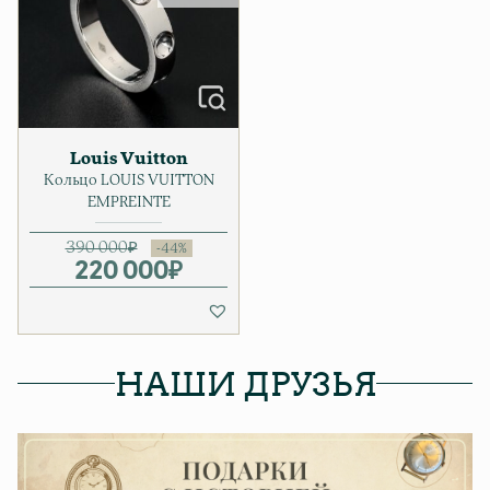
Louis Vuitton
Кольцо LOUIS VUITTON
EMPREINTE
390 000
₽
220 000
Первоначальная цена соста
Текущая цена: 220 000₽.
₽
НАШИ ДРУЗЬЯ