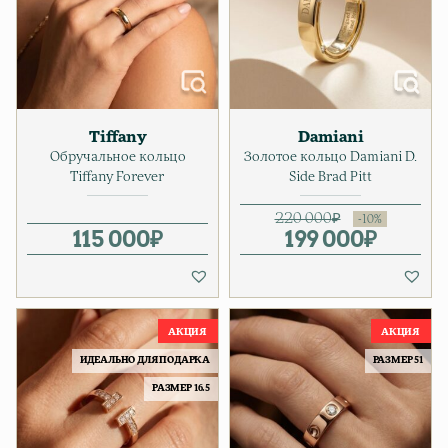
Tiffany
Damiani
Обручальное кольцо
Золотое кольцо Damiani D.
Tiffany Forever
Side Brad Pitt
220 000
₽
115 000
₽
199 000
Первонач
Текущая ц
₽
ИДЕАЛЬНО ДЛЯ ПОДАРКА
РАЗМЕР 51
РАЗМЕР 16.5