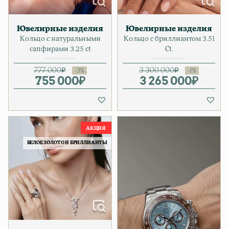
Ювелирные изделия
Ювелирные изделия
Кольцо с натуральными
Кольцо с бриллиантом 3.51
сапфирами 3.25 ct
Ct.
777 000
₽
3 300 000
₽
755 000
Первоначальная цена соста
Текущая цена: 755 000₽.
₽
3 265 000
Первонача
Текущая це
₽
БЕЛОЕ ЗОЛОТО И БРИЛЛИАНТЫ