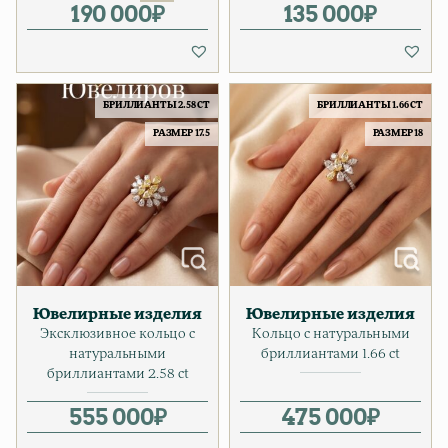
190 000
Первоначальная цена соста
Текущая цена: 190 000₽.
₽
135 000
₽
БРИЛЛИАНТЫ 2.58 CT
БРИЛЛИАНТЫ 1.66 CT
РАЗМЕР 17.5
РАЗМЕР 18
Ювелирные изделия
Ювелирные изделия
Эксклюзивное кольцо с
Кольцо с натуральными
натуральными
бриллиантами 1.66 ct
бриллиантами 2.58 ct
555 000
₽
475 000
₽