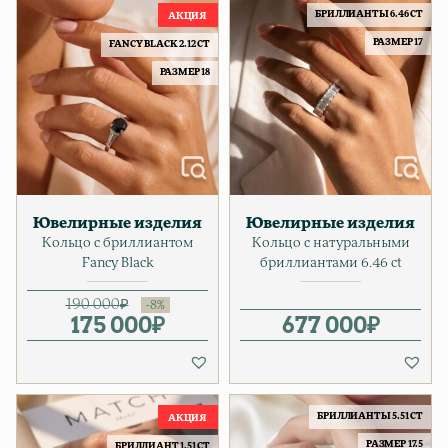
БРИЛЛИАНТЫ 6.46 CT
РАЗМЕР 17
FANCY BLACK 2.12 CT
РАЗМЕР 18
Ювелирные изделия
Ювелирные изделия
Кольцо с бриллиантом
Кольцо с натуральными
Fancy Black
бриллиантами 6.46 ct
190 000
₽
175 000
Первоначальная цена соста
Текущая цена: 175 000₽.
₽
677 000
₽
БРИЛЛИАНТЫ 5.51 CT
РАЗМЕР 17.5
БРИЛЛИАНТ 1.51 CT