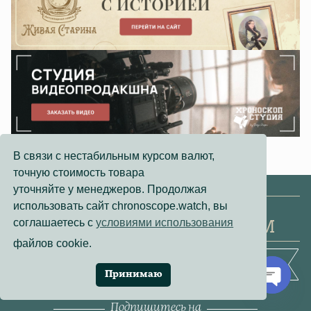
В связи с нестабильным курсом валют,
точную стоимость товара
уточняйте у менеджеров. Продолжая
использовать сайт chronoscope.watch, вы
УЗНАЙТЕ О НОВЫХ
соглашаетесь с
условиями использования
ПОСТУПЛЕНИЯХ ПЕРВЫМ
файлов cookie.
ДО 50 НОВЫХ МОДЕЛЕЙ В НЕДЕЛЮ
Принимаю
Open
Подпишитесь на