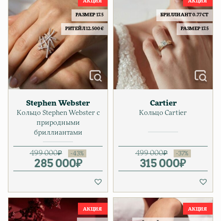
РАЗМЕР 17.5
БРИЛЛИАНТ 0.77 CT
РИТЕЙЛ 12.500 €
РАЗМЕР 17.5
Stephen Webster
Cartier
Кольцо Stephen Webster с
Кольцо Cartier
природными
бриллиантами
499 000
₽
499 000
₽
285 000
Первоначальная цена соста
Текущая цена: 285 000₽.
₽
315 000
Первонача
Текущая ц
₽