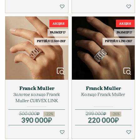
РАЗМЕР 17
РАЗМЕР 17
РИТЕЙЛ 12.500 CHF
РИТЕЙЛ 5.290 CHF
Franck Muller
Franck Muller
Золотое кольцо Franck
Кольцо Franck Muller
Muller CURVEX LINK
500 000
₽
299 000
₽
390 000
Первоначальная цена соста
Текущая цена: 390 000₽.
₽
220 000
Первонача
Текущая ц
₽