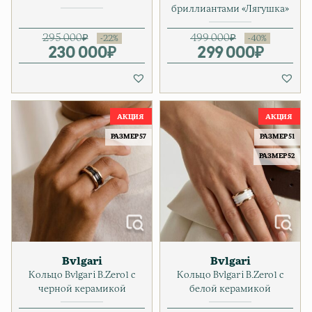
бриллиантами «Лягушка»
295 000
₽
499 000
₽
230 000
Первоначальная цена соста
Текущая цена: 230 000₽.
₽
299 000
Первонача
Текущая ц
₽
РАЗМЕР 57
РАЗМЕР 51
РАЗМЕР 52
Bvlgari
Bvlgari
Кольцо Bvlgari B.Zero1 с
Кольцо Bvlgari B.Zero1 с
черной керамикой
белой керамикой