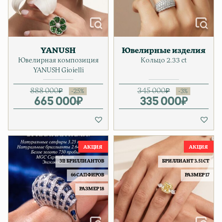
YANUSH
Ювелирные изделия
Ювелирная композиция
Кольцо 2.33 ct
YANUSH Gioielli
888 000
₽
345 000
₽
665 000
Первоначальная цена соста
Текущая цена: 665 000₽.
₽
335 000
Первонача
Текущая ц
₽
311 БРИЛЛИАНТОВ
БРИЛЛИАНТ 3.51 CT
66 САПФИРОВ
РАЗМЕР 17
РАЗМЕР 18