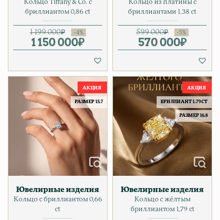
Кольцо Tiffany & Co. с
Кольцо из платины с
бриллиантом 0,86 ct
бриллиантами 1.38 ct
1 199 000
₽
599 000
₽
1 150 000
Первоначальная цена состав
Текущая цена: 1 150 000₽.
₽
570 000
Первонача
Текущая ц
₽
РАЗМЕР 15.7
БРИЛЛИАНТ 1.79 CT
РАЗМЕР 16.8
Ювелирные изделия
Ювелирные изделия
Кольцо с бриллиантом 0,66
Кольцо с жёлтым
ct
бриллиантом 1,79 ct