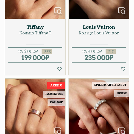
Tiffany
Louis Vuitton
Кольцо Tiffany T
Кольцо Louis Vuitton
295 000
₽
299 000
₽
199 000
Первоначальная цена соста
Текущая цена: 199 000₽.
₽
235 000
Первонача
Текущая ц
₽
БРИЛЛИАНТЫ 2.50 CT
НОВОЕ
РАЗМЕР 16.5
САПФИР