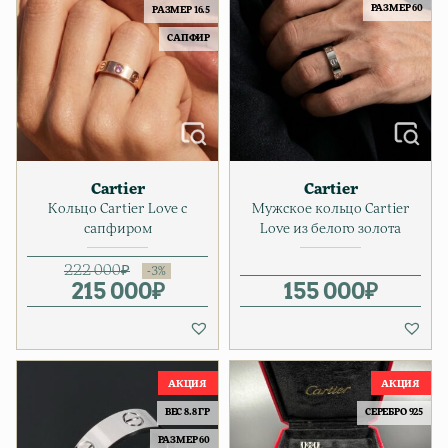
РАЗМЕР 60
РАЗМЕР 16.5
САПФИР
Cartier
Cartier
Кольцо Cartier Love с
Мужское кольцо Cartier
сапфиром
Love из белого золота
222 000
₽
215 000
Первоначальная цена соста
Текущая цена: 215 000₽.
₽
155 000
₽
ВЕС 8.8 ГР
СЕРЕБРО 925
РАЗМЕР 60