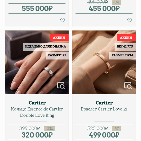
499 000
₽
555 000
₽
455 000
Первонача
Текущая ц
₽
ИДЕАЛЬНО ДЛЯ ПОДАРКА
ВЕС 42.7 ГР
РАЗМЕР 17.2
РАЗМЕР 21 СМ
Cartier
Cartier
Кольцо Essence de Cartier
Браслет Cartier Love 21
Double Love Ring
399 000
₽
525 000
₽
320 000
Первоначальная цена соста
Текущая цена: 320 000₽.
₽
499 000
Первонач
Текущая ц
₽