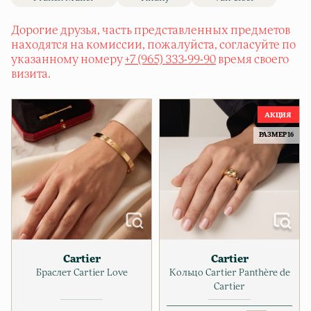
Дорогие друзья, часть представленных предметов
находятся на комиссии, пожалуйста, согласуйте по
указанному номеру
+7 (965) 333-99-90
время своего
визита.
РАЗМЕР 16
Cartier
Cartier
Браслет Cartier Love
Кольцо Cartier Panthère de
Cartier