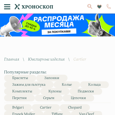
Главная
\
Ювелирные изделия
\
Cartier
Популярные разделы:
Браслеты
Запонки
Зажим для галстука
Колье
Кольца
Комплекты
Кулоны
Подвески
Перстни
Серьги
Цепочки
Bvlgari
Cartier
Chopard
Franck Muller
Tiffany
Van Cleef