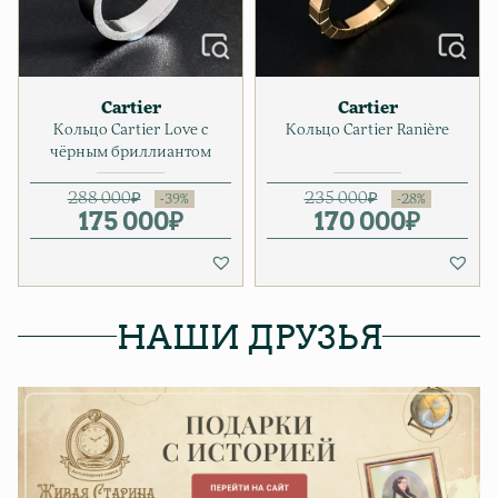
Cartier
Cartier
Кольцо Cartier Love с
Кольцо Cartier Ranière
чёрным бриллиантом
288 000
₽
235 000
₽
175 000
Первоначальная цена соста
Текущая цена: 175 000₽.
₽
170 000
Первонача
Текущая ц
₽
НАШИ ДРУЗЬЯ