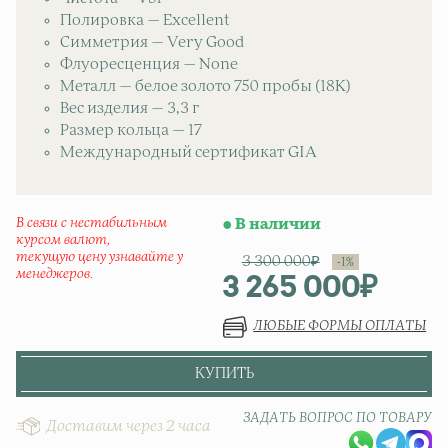
Полировка — Excellent
Симметрия — Very Good
Флуоресценция — None
Металл — белое золото 750 пробы (18K)
Вес изделия — 3,3 г
Размер кольца — 17
Международный сертификат GIA
В связи с нестабильным
В наличии
курсом валют,
текущую цену узнавайте у
3 300 000
₽
менеджеров.
3 265 000
₽
Первонач
Текущая ц
ЛЮБЫЕ ФОРМЫ ОПЛАТЫ
КУПИТЬ
ЗАДАТЬ ВОПРОС ПО ТОВАРУ
Доставим через 2 часа