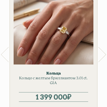
Кольца
Кольцо c желтым бpиллиантом 3.01 ct.
GIA
1 399 000
₽