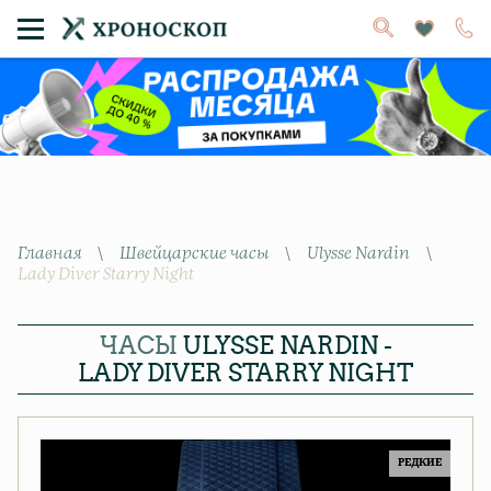
Главная
\
Швейцарские часы
\
Ulysse Nardin
\
Lady Diver Starry Night
ЧАСЫ
ULYSSE NARDIN -
LADY DIVER STARRY NIGHT
РЕДКИЕ