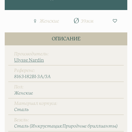
Женские
39мм
ОПИСАНИЕ
Производитель
Ulysse Nardin
Референс
8163-182B1-3A/3A
Пол
Женские
Материал корпуса
Сталь
Безель
Сталь (Инкрустация:Природные бриллианты)