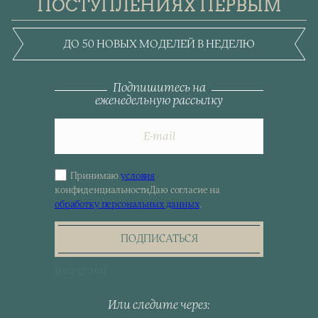
ПОСТУПЛЕНИЯХ ПЕРВЫМ
ДО 50 НОВЫХ МОДЕЛЕЙ В НЕДЕЛЮ
Подпишитесь на
еженедельную рассылку
Принимаю
условия
Sign
конфиденциальности
Даю согласие на
up
обработку персональных данных
.
for
the
newsletter
ПОДПИСАТЬСЯ
[telegram]
Или следите через