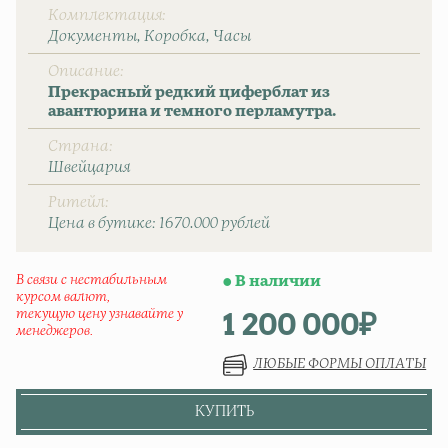
Комплектация
Документы
Коробка
Часы
Описание
Прекрасный редкий циферблат из
авантюрина и темного перламутра.
Страна
Швейцаpия
Ритейл
Цена в бутике: 1670.000 рублей
В связи с нестабильным
В наличии
курсом валют,
1 200 000
₽
текущую цену узнавайте у
менеджеров.
ЛЮБЫЕ ФОРМЫ ОПЛАТЫ
КУПИТЬ