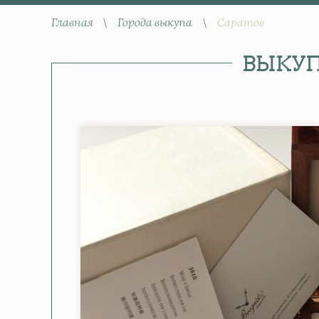
Главная
\
Города выкупа
\
Саратов
ВЫКУП