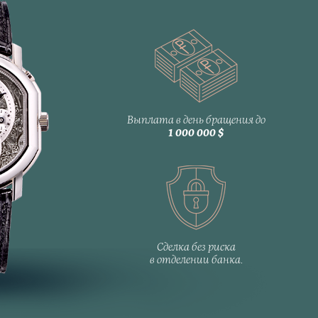
Выплата в день бращения до
1 000 000 $
Сделка без риска
в отделении банка.