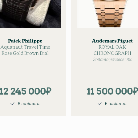
Patek Philippe
Audemars Piguet
Aquanaut Travel Time
ROYAL OAK
Rose Gold Brown Dial
CHRONOGRAPH
Золото розовое 18к
12 245 000
₽
11 500 000
₽
В наличии
В наличии