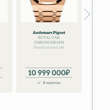
Audemars Piguet
Aud
ROYAL OAK
CHRONOGRAPH
SELF
Золото розовое 18к
Зол
10 999 000
₽
8 
В наличии