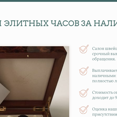
 ЭЛИТНЫХ ЧАСОВ ЗА НА
Салон швей
срочный вык
обращения.
Выплачиваем
наличными и
полностью ле
Стоимость о
доходит до 
Оценка наши
присутствии