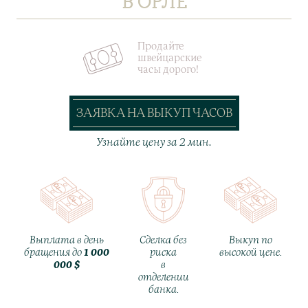
В ОРЛЕ
Продайте
швейцарские
часы дорого!
ЗАЯВКА НА ВЫКУП ЧАСОВ
Узнайте цену за 2 мин.
Выплата в день
Сделка без
Выкуп по
бращения до
1 000
риска
высокой цене.
000 $
в
отделении
банка.