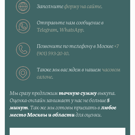
Заполните
форму на сайте
.
Отправьте нам сообщение в
Telegram
,
WhatsApp
.
Позвоните по телефону в Москве
+7
(901) 593-20-10
.
Также мы вас ждем в нашем
часовом
салоне
.
Мы сразу предложим
точную сумму
выкупа.
Оценка-онлайн занимает у нас не больше
5
минут
. Так-же мы готовы приехать в
любое
место Москвы и области
для оценки.