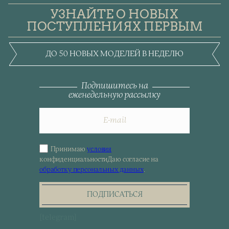
УЗНАЙТЕ О НОВЫХ
ПОСТУПЛЕНИЯХ ПЕРВЫМ
ДО 50 НОВЫХ МОДЕЛЕЙ В НЕДЕЛЮ
Подпишитесь на
еженедельную рассылку
Принимаю
условия
Sign
конфиденциальности
Даю согласие на
up
обработку персональных данных
.
for
the
newsletter
ПОДПИСАТЬСЯ
[telegram]