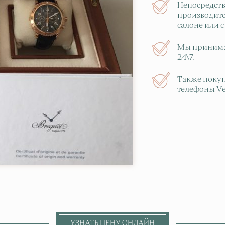
Непосредств
производитс
салоне или с
Мы принимае
24\7.
Также покуп
телефоны Ve
УЗНАТЬ ЦЕНУ ОНЛАЙН