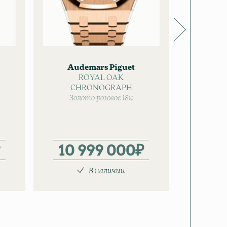
Audemars Piguet
Aud
ROYAL OAK
CHRONOGRAPH
SELF
Золото розовое 18к
Зол
10 999 000
₽
8 
В наличии