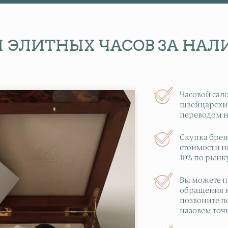
 ЭЛИТНЫХ ЧАСОВ ЗА НА
Часовой сал
швейцарских
переводом н
Скупка брен
стоимости н
10% по рынку
Вы можете п
обращения к
позвоните п
назовем точ