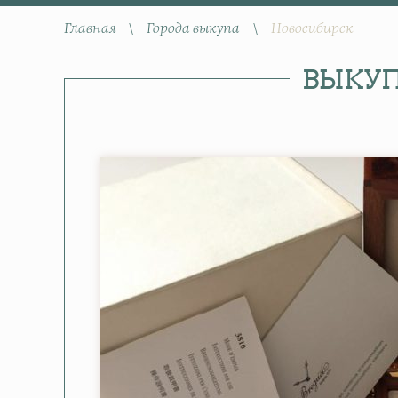
Главная
\
Города выкупа
\
Новосибирск
ВЫКУП