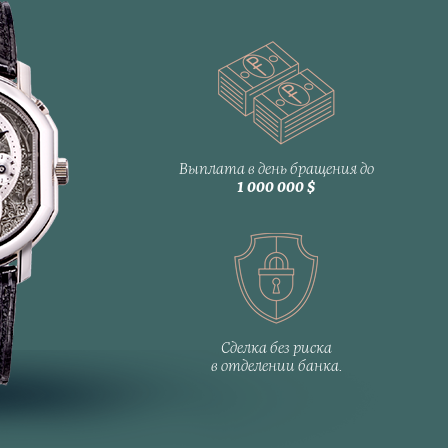
Выплата в день бращения до
1 000 000 $
Сделка без риска
в отделении банка.