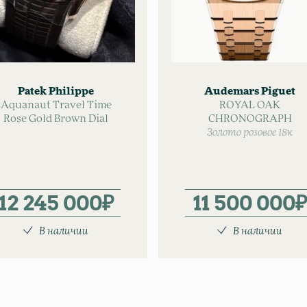
Patek Philippe
Audemars Piguet
Aquanaut Travel Time
ROYAL OAK
Rose Gold Brown Dial
CHRONOGRAPH
Золото розовое 18к
12 245 000
₽
11 500 000
₽
В наличии
В наличии