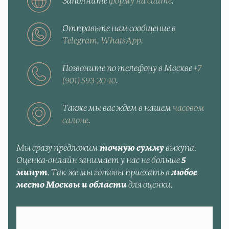
Заполните
форму на сайте
.
Отправьте нам сообщение в
Telegram
,
WhatsApp
.
Позвоните по телефону в Москве
+7
(901) 593-20-10
.
Также мы вас ждем в нашем
часовом
салоне
.
Мы сразу предложим
точную сумму
выкупа.
Оценка-онлайн занимает у нас не больше
5
минут
. Так-же мы готовы приехать в
любое
место Москвы и области
для оценки.