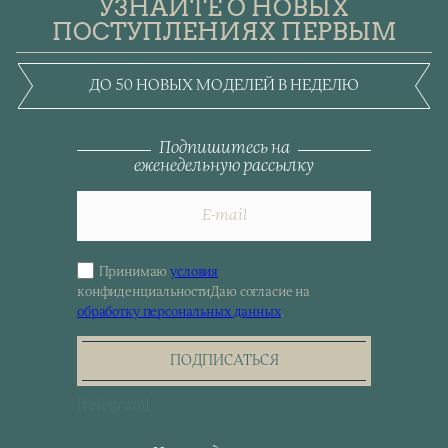
УЗНАЙТЕ О НОВЫХ
ПОСТУПЛЕНИЯХ ПЕРВЫМ
ДО 50 НОВЫХ МОДЕЛЕЙ В НЕДЕЛЮ
Подпишитесь на
еженедельную рассылку
Принимаю
условия
Sign
конфиденциальности
Даю согласие на
up
обработку персональных данных
.
for
the
newsletter
ПОДПИСАТЬСЯ
[telegram]