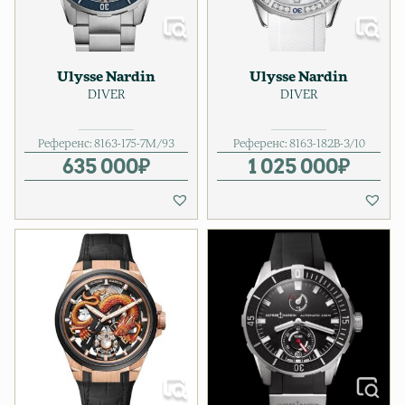
Ulysse Nardin
Ulysse Nardin
DIVER
DIVER
Референс:
8163-175-7M/93
Референс:
8163-182B-3/10
635 000
₽
1 025 000
₽