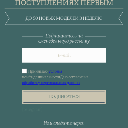
ПОСТУПЛЕНИЯХ ПЕРВЫМ
ДО 50 НОВЫХ МОДЕЛЕЙ В НЕДЕЛЮ
Подпишитесь на
еженедельную рассылку
Принимаю
условия
Sign
конфиденциальности
Даю согласие на
up
обработку персональных данных
.
for
the
newsletter
ПОДПИСАТЬСЯ
[telegram]
Или следите через