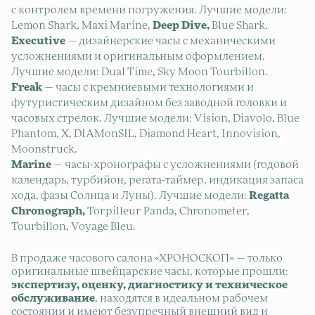
с контролем времени погружения. Лучшие модели:
Lemon Shark, Maxi Marine,
Deep Dive,
Blue Shark.
Executive
— дизайнерские часы с механическими
усложнениями и оригинальным оформлением.
Лучшие модели: Dual Time, Sky Moon Tourbillon.
Freak
— часы с кремниевыми технологиями и
футуристическим дизайном без заводной головки и
часовых стрелок. Лучшие модели: Vision, Diavolo, Blue
Phantom, X, DIAMonSIL, Diamond Heart, Innovision,
Moonstruck.
Marine
— часы-хронографы с усложнениями (годовой
календарь, турбийон, регата-таймер, индикация запаса
хода, фазы Солнца и Луны). Лучшие модели:
Regatta
Chronograph,
Torpilleur Panda, Chronometer,
Tourbillon, Voyage Bleu.
В продаже часового салона «ХРОНОСКОП» — только
оригинальные швейцарские часы, которые прошли:
экспертизу, оценку, диагностику и техническое
обслуживание
, находятся в идеальном рабочем
состоянии и имеют безупречный внешний вид и