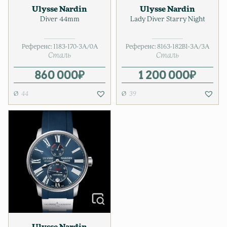
Ulysse Nardin
Ulysse Nardin
Diver 44mm
Lady Diver Starry Night
Референс:
1183-170-3A/0A
Референс:
8163-182B1-3A/3A
Сталь
Сталь
860 000
₽
1 200 000
₽
44
39