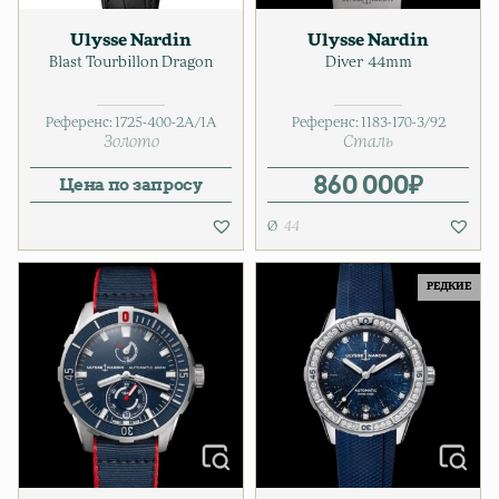
Ulysse Nardin
Ulysse Nardin
Blast Tourbillon Dragon
Diver 44mm
Референс:
1725-400-2A/1A
Референс:
1183-170-3/92
Золото
Сталь
860 000
₽
Цена по запросу
44
РЕДКИЕ