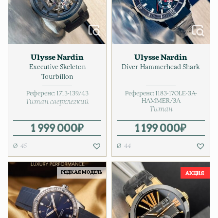
Ulysse Nardin
Ulysse Nardin
Executive Skeleton
Diver Hammerhead Shark
Tourbillon
Референс:
1713-139/43
Референс:
1183-17OLE-3A-
HAMMER/3A
Титан сверхлегкий
Титан
1 999 000
₽
1 199 000
₽
45
44
РЕДКАЯ МОДЕЛЬ