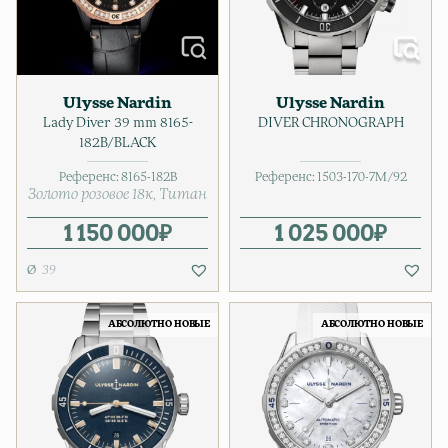
Ulysse Nardin
Ulysse Nardin
Lady Diver 39 mm 8165-
DIVER CHRONOGRAPH
182B/BLACK
Референс:
8165-182B
Референс:
1503-170-7M/92
Золото розовое 18к
Титан
1 150 000
₽
1 025 000
₽
39
АБСОЛЮТНО НОВЫЕ
АБСОЛЮТНО НОВЫЕ