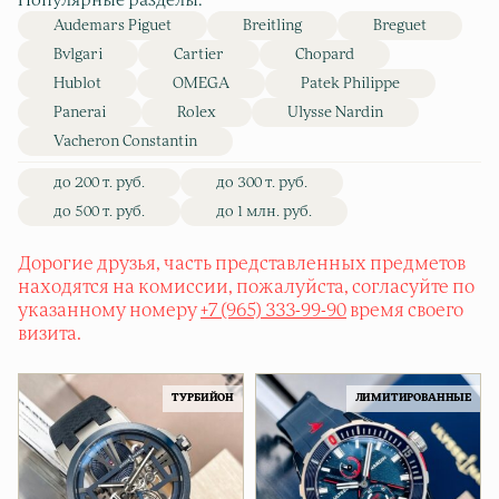
Популярные разделы:
Audemars Piguet
Breitling
Breguet
Bvlgari
Cartier
Chopard
Hublot
OMEGA
Patek Philippe
Panerai
Rolex
Ulysse Nardin
Vacheron Constantin
до 200 т. руб.
до 300 т. руб.
до 500 т. руб.
до 1 млн. руб.
Дорогие друзья, часть представленных предметов
находятся на комиссии, пожалуйста, согласуйте по
указанному номеру
+7 (965) 333-99-90
время своего
визита.
ТУРБИЙОН
ЛИМИТИРОВАННЫЕ