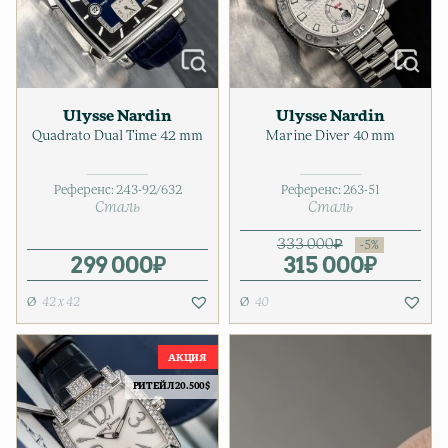
Ulysse Nardin
Ulysse Nardin
Quadrato Dual Time 42 mm
Marine Diver 40 mm
Референс:
243-92/632
Референс:
263-51
Сталь
Сталь
333 000
₽
299 000
₽
315 000
Первонача
Текущая ц
₽
42 х 42
40
РИТЕЙЛ 20.500$