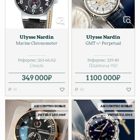
Ulysse Nardin
Ulysse Nardin
Marine Chronometer
GMT +/- Perpetual
Референс:
263-66/62
Референс:
329-80
Сталь
Платина 950
349 000
₽
1 100 000
₽
41
40
АБСОЛЮТНО НОВЫЕ
АБСОЛЮТНО НОВЫЕ
РИТЕЙЛ 1.837.000₽
РИТЕЙЛ 15.500 $