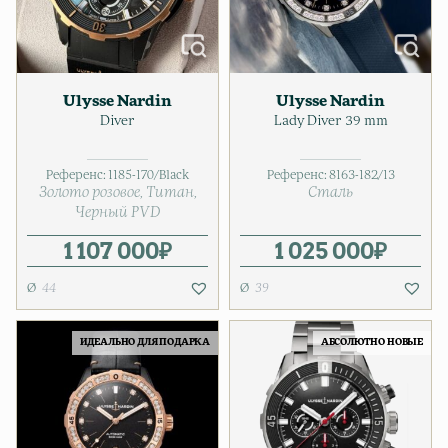
Ulysse Nardin
Ulysse Nardin
Diver
Lady Diver 39 mm
Референс:
1185-170/Black
Референс:
8163-182/13
Золото розовое
Титан
Сталь
Черный PVD
1 107 000
₽
1 025 000
₽
44
39
ИДЕАЛЬНО ДЛЯ ПОДАРКА
АБСОЛЮТНО НОВЫЕ