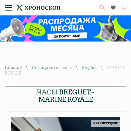
Главная
\
Швейцарские часы
\
Breguet
\
MARINE
ROYALE
ЧАСЫ
BREGUET -
MARINE ROYALE
КРАЙНЕ РЕДКИЕ