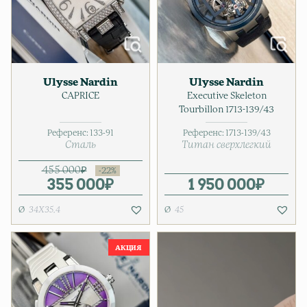
Ulysse Nardin
Ulysse Nardin
CAPRICE
Executive Skeleton
Tourbillon 1713-139/43
Референс:
133-91
Референс:
1713-139/43
Сталь
Титан сверхлегкий
455 000
₽
355 000
Первоначальная цена соста
Текущая цена: 355 000₽.
₽
1 950 000
₽
34Х35,4
45