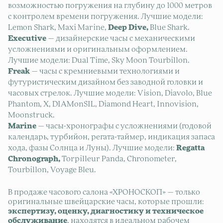
возможностью погружения на глубину до 1000 метров
с контролем времени погружения. Лучшие модели:
Lemon Shark, Maxi Marine,
Deep Dive,
Blue Shark.
Executive
— дизайнерские часы с механическими
усложнениями и оригинальным оформлением.
Лучшие модели: Dual Time, Sky Moon Tourbillon.
Freak
— часы с кремниевыми технологиями и
футуристическим дизайном без заводной головки и
часовых стрелок. Лучшие модели: Vision, Diavolo, Blue
Phantom, X, DIAMonSIL, Diamond Heart, Innovision,
Moonstruck.
Marine
— часы-хронографы с усложнениями (годовой
календарь, турбийон, регата-таймер, индикация запаса
хода, фазы Солнца и Луны). Лучшие модели:
Regatta
Chronograph,
Torpilleur Panda, Chronometer,
Tourbillon, Voyage Bleu.
В продаже часового салона «ХРОНОСКОП» — только
оригинальные швейцарские часы, которые прошли:
экспертизу, оценку, диагностику и техническое
обслуживание
, находятся в идеальном рабочем