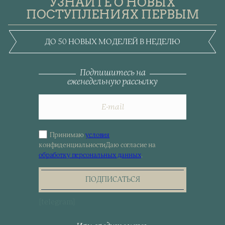
УЗНАЙТЕ О НОВЫХ
ПОСТУПЛЕНИЯХ ПЕРВЫМ
ДО 50 НОВЫХ МОДЕЛЕЙ В НЕДЕЛЮ
Подпишитесь на
еженедельную рассылку
Принимаю
условия
Sign
конфиденциальности
Даю согласие на
up
обработку персональных данных
.
for
the
newsletter
ПОДПИСАТЬСЯ
[telegram]