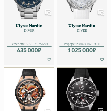
Ulysse Nardin
Ulysse Nardin
DIVER
DIVER
Референс:
8163-175-7M/93
Референс:
8163-182B-3/10
635 000
₽
1 025 000
₽