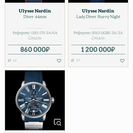
Ulysse Nardin
Ulysse Nardin
Diver 44mm
Lady Diver Starry Night
Референс:
1183-170-3A/0A
Референс:
8163-182B1-3A/3A
Сталь
Сталь
860 000
₽
1 200 000
₽
44
39