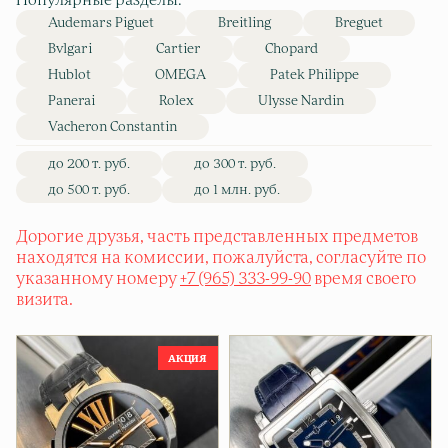
Популярные разделы:
Audemars Piguet
Breitling
Breguet
Bvlgari
Cartier
Chopard
Hublot
OMEGA
Patek Philippe
Panerai
Rolex
Ulysse Nardin
Vacheron Constantin
до 200 т. руб.
до 300 т. руб.
до 500 т. руб.
до 1 млн. руб.
Дорогие друзья, часть представленных предметов
находятся на комиссии, пожалуйста, согласуйте по
указанному номеру
+7 (965) 333-99-90
время своего
визита.