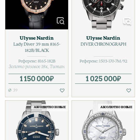
Ulysse Nardin
Ulysse Nardin
Lady Diver 39 mm 8165-
DIVER CHRONOGRAPH
182B/BLACK
Референс:
8165-182B
Референс:
1503-170-7M/92
Золото розовое 18к
Титан
1 150 000
₽
1 025 000
₽
39
АБСОЛЮТНО НОВЫЕ
АБСОЛЮТНО НОВЫЕ