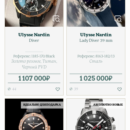
Ulysse Nardin
Ulysse Nardin
Diver
Lady Diver 39 mm
Референс:
1185-170/Black
Референс:
8163-182/13
Золото розовое
Титан
Сталь
Черный PVD
1 107 000
₽
1 025 000
₽
44
39
ИДЕАЛЬНО ДЛЯ ПОДАРКА
АБСОЛЮТНО НОВЫЕ