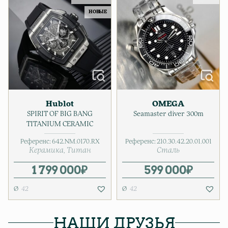
НОВЫЕ
Hublot
OMEGA
SPIRIT OF BIG BANG
Seamaster diver 300m
TITANIUM CERAMIC
Референс:
642.NM.0170.RX
Референс:
210.30.42.20.01.001
Керамика
Титан
Сталь
1 799 000
₽
599 000
₽
42
42
НАШИ ДРУЗЬЯ