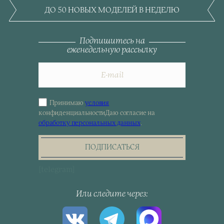
ДО 50 НОВЫХ МОДЕЛЕЙ В НЕДЕЛЮ
Подпишитесь на
еженедельную рассылку
Принимаю
условия
Sign
конфиденциальности
Даю согласие на
up
обработку персональных данных
.
for
the
newsletter
ПОДПИСАТЬСЯ
[telegram]
Или следите через