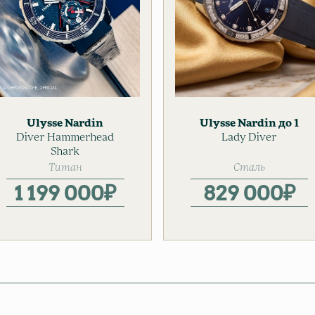
Ulysse Nardin
Ulysse Nardin
до 1
Diver Hammerhead
Мужские часы
млн. руб.
Lady Diver
Женские
Shark
часы
Титан
Сталь
1 199 000
₽
829 000
₽