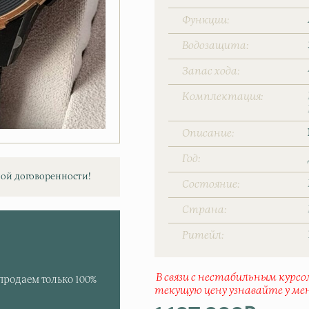
Функции
Водозащита
Запас хода
Комплектация
Описание
Год
ой договоренности!
Состояние
Страна
Ритейл
В связи с нестабильным курс
продаем только 100%
текущую цену узнавайте у ме