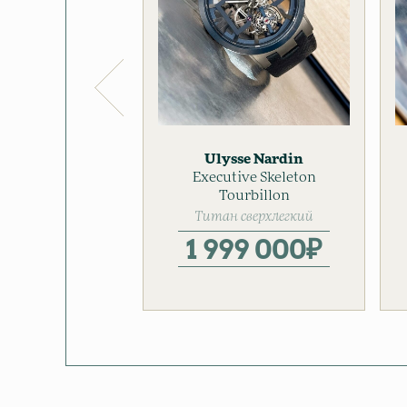
Ulysse Nardin
Executive Skeleton
Мужские часы
Tourbillon
Титан сверхлегкий
1 999 000
₽