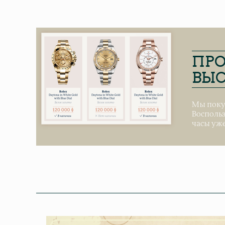
ПРО
ВЫС
Мы поку
Воспольз
часы уже