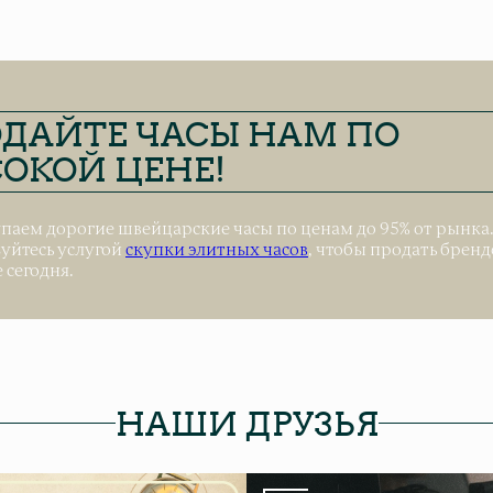
ДАЙТЕ ЧАСЫ НАМ ПО
ОКОЙ ЦЕНЕ!
паем дорогие швейцарские часы по ценам до 95% от рынка
уйтесь услугой
скупки элитных часов
, чтобы продать брен
 сегодня.
НАШИ ДРУЗЬЯ