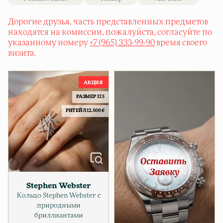
Дорогие друзья, часть представленных предметов
находятся на комиссии, пожалуйста, согласуйте по
указанному номеру
+7 (965) 333-99-90
время своего
визита.
РАЗМЕР 17.5
РИТЕЙЛ 12.500 €
Stephen Webster
Кольцо Stephen Webster с
природными
бриллиантами