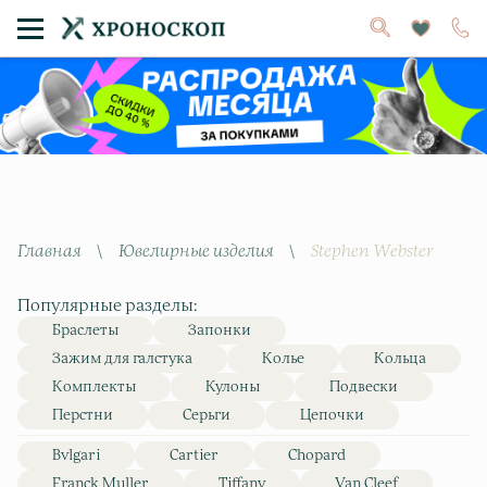
Главная
\
Ювелирные изделия
\
Stephen Webster
Популярные разделы:
Браслеты
Запонки
Зажим для галстука
Колье
Кольца
Комплекты
Кулоны
Подвески
Перстни
Серьги
Цепочки
Bvlgari
Cartier
Chopard
Franck Muller
Tiffany
Van Cleef