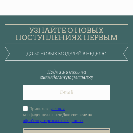
УЗНАЙТЕ О НОВЫХ
ПОСТУПЛЕНИЯХ ПЕРВЫМ
ДО 50 НОВЫХ МОДЕЛЕЙ В НЕДЕЛЮ
Подпишитесь на
еженедельную рассылку
Принимаю
условия
Sign
конфиденциальности
Даю согласие на
up
обработку персональных данных
.
for
the