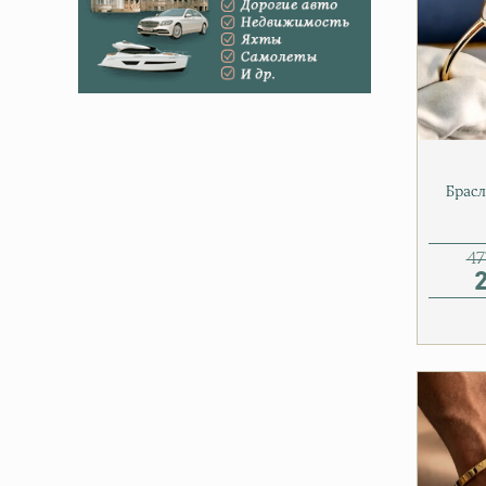
Брасл
47