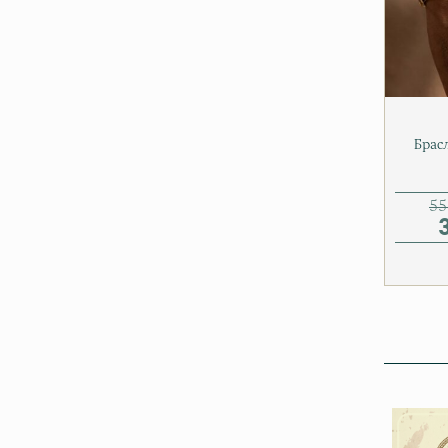
Брасл
55