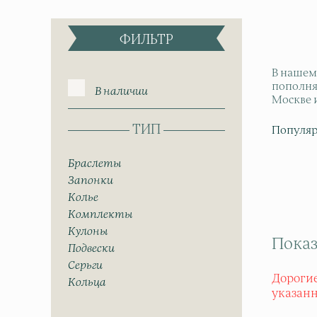
ФИЛЬТР
В нашем
пополня
В наличии
Москве и
ТИП
Популяр
Браслеты
Запонки
Колье
Комплекты
Кулоны
Показ
Подвески
Серьги
Дорогие
Кольца
указан