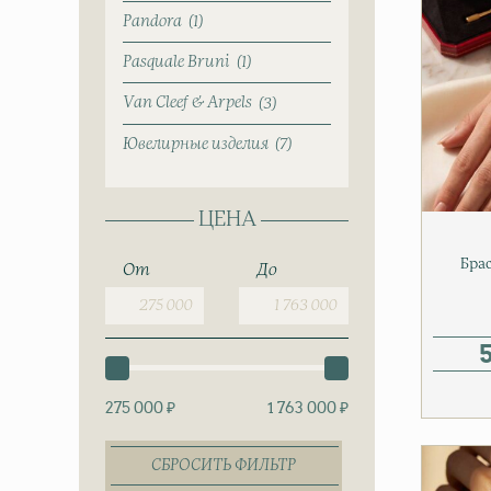
Pandora
1
Pasquale Bruni
1
Van Cleef & Arpels
3
Ювелирные изделия
7
ЦЕНА
Брас
От
До
275 000 ₽
1 763 000 ₽
СБРОСИТЬ ФИЛЬТР