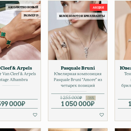
АБСОЛЮТНО НОВЫЙ
РАЗМЕР 19
БЕЛОЕ ЗОЛОТО И БРИЛЛИАНТЫ
Cleef & Arpels
Pasquale Bruni
Юве
 Van Cleef & Arpels
Ювелирная композиция
Тен
ntage Alhambra
Pasquale Bruni “Amore” из
четырех позиций
брил
1 255 000
₽
599 000
₽
1 050 000
Первоначальная
Текущая цена: 1
₽