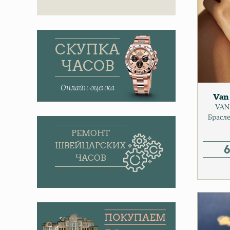
СКУПКА
ЧАСОВ
Онлайн-оценка
Van 
VAN
Брасле
РЕМОНТ
ШВЕЙЦАРСКИХ
ЧАСОВ