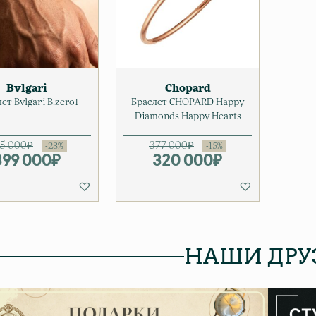
Bvlgari
Chopard
ет Bvlgari B.zero1
Браслет CHOPARD Happy
Diamonds Happy Hearts
5 000
₽
377 000
₽
399 000
Первоначальная цена составляла 
Текущая цена: 399 000₽.
₽
320 000
Первоначальна
Текущая цена: 3
₽
НАШИ ДРУ