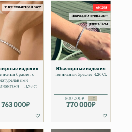
39 БРИЛЛИАНТОВ 11.98 CT
60 БРИЛЛИАНТОВ 4.20 CT
ДЛИНА 18 СМ
лирные изделия
Ювелирные изделия
нисный браслет с
Теннисный браслет 4.20 Ct.
натуральными
лиантами — 11,98 ct
800 000
₽
 цена составляла 1 255 000₽.
 050 000₽.
1 763 000
₽
770 000
Первоначальна
Текущая цена: 
₽