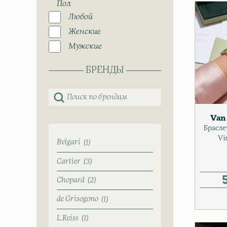
Пол
Любой
Женские
Мужские
БРЕНДЫ
Van 
Браслет
Vi
Bvlgari
1
Cartier
3
Chopard
2
de Grisogono
1
L.Reiss
1