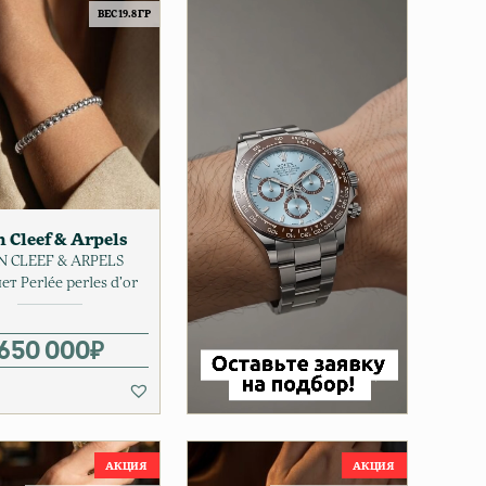
ВЕС 19.8 ГР
 Cleef & Arpels
N CLEEF & ARPELS
ет Perlée perles d’or
 цена составляла 1 400 000₽.
 355 000₽.
650 000
₽