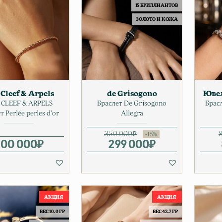
15 БРИЛЛИАНТОВ
ЗОЛОТО И КОЖА
Cleef & Arpels
de Grisogono
Юве
 CLEEF & ARPELS
Браслет De Grisogono
Брас
т Perlée perles d’or
Allegra
350 000
₽
600 000
₽
299 000
Первоначальна
Текущая цена: 2
₽
ВЕС 10.0 ГР
ВЕС 42.7 ГР