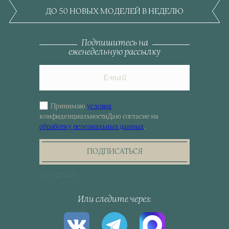
ДО 50 НОВЫХ МОДЕЛЕЙ В НЕДЕЛЮ
Подпишитесь на
еженедельную рассылку
Принимаю
условия
Sign
конфиденциальности
Даю согласие на
up
обработку персональных данных
.
for
the
newsletter
ПОДПИСАТЬСЯ
[telegram]
Или следите через