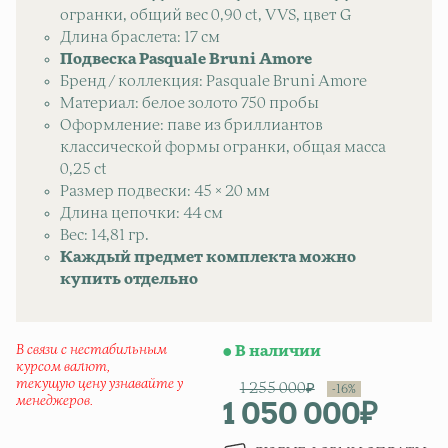
огранки, общий вес 0,90 ct, VVS, цвет G
Длина браслета: 17 см
Подвеска Pasquale Bruni Amore
Бренд / коллекция: Pasquale Bruni Amore
Материал: белое золото 750 пробы
Оформление: паве из бриллиантов
классической формы огранки, общая масса
0,25 ct
Размер подвески: 45 × 20 мм
Длина цепочки: 44 см
Вес: 14,81 гр.
Каждый предмет комплекта можно
купить отдельно
В связи с нестабильным
В наличии
курсом валют,
текущую цену узнавайте у
1 255 000
₽
менеджеров.
1 050 000
₽
Первонач
Текущая ц