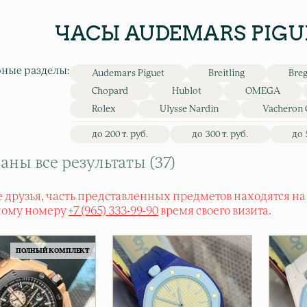
ЧАСЫ AUDEMARS PIGU
ные разделы:
Audemars Piguet
Breitling
Bre
Chopard
Hublot
OMEGA
Rolex
Ulysse Nardin
Vacheron 
до 200 т. руб.
до 300 т. руб.
до 
аны все результаты (37)
 друзья, часть представленных предметов находятся на
ному номеру
+7 (965) 333-99-90
время своего визита.
ПОЛНЫЙ КОМПЛЕКТ