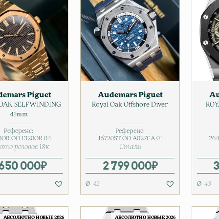
emars Piguet
Audemars Piguet
Au
 OAK SELFWINDING
Royal Oak Offshore Diver
ROY
41mm
Референс:
Референс:
0OR.OO.1320OR.04
15720ST.OO.A027CA.01
264
ото розовое 18к
Сталь
 650 000
₽
2 799 000
₽
42
43
АБСОЛЮТНО НОВЫЕ 2026
АБСОЛЮТНО НОВЫЕ 2026