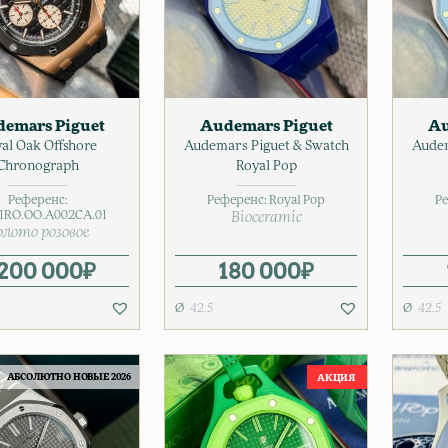
emars Piguet
Audemars Piguet
Au
al Oak Offshore
Audemars Piguet & Swatch
Audem
Chronograph
Royal Pop
Референс:
Референс:
Royal Pop
Р
1RO.OO.A002CA.01
Bioceramic
олото розовое
 200 000
₽
180 000
₽
42,5
42,5
АБСОЛЮТНО НОВЫЕ 2026