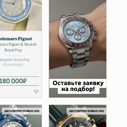
demars Piguet
ars Piguet & Swatch
Royal Pop
еференс:
Royal Pop
Bioceramic
я цена составляла 249 000₽.
25 000₽.
180 000
₽
АБСОЛЮТНО НОВЫЕ 2026
АБСОЛЮТНО НОВЫЕ 2026