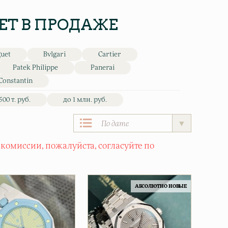
ET В ПРОДАЖЕ
guet
Bvlgari
Cartier
Patek Philippe
Panerai
Constantin
500 т. руб.
до 1 млн. руб.
 комиссии, пожалуйста, согласуйте по
АБСОЛЮТНО НОВЫЕ