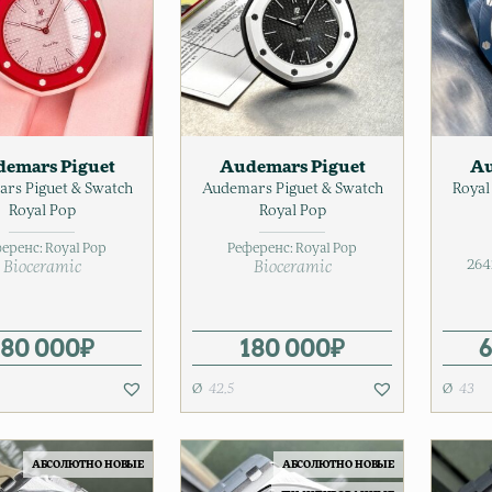
emars Piguet
Audemars Piguet
Au
rs Piguet & Swatch
Audemars Piguet & Swatch
Royal
Royal Pop
Royal Pop
еренс:
Royal Pop
Референс:
Royal Pop
264
Bioceramic
Bioceramic
180 000
₽
180 000
₽
6
42,5
43
АБСОЛЮТНО НОВЫЕ
АБСОЛЮТНО НОВЫЕ