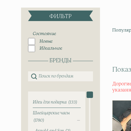
ФИЛЬТР
Популяр
Состояние
Новые
Идеальное
БРЕНДЫ
Показ
Дорогие
указан
Идеи для подарка
133
Швейцарские часы
1780
Arnold and Son