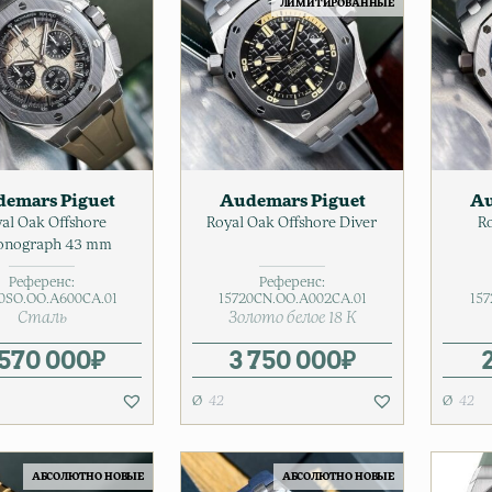
ЛИМИТИРОВАННЫЕ
emars Piguet
Audemars Piguet
Au
al Oak Offshore
Royal Oak Offshore Diver
R
onograph 43 mm
Референс:
Референс:
0SO.OO.A600CA.01
15720CN.OO.A002CA.01
157
Сталь
Золото белое 18 К
 570 000
₽
3 750 000
₽
42
42
АБСОЛЮТНО НОВЫЕ
АБСОЛЮТНО НОВЫЕ