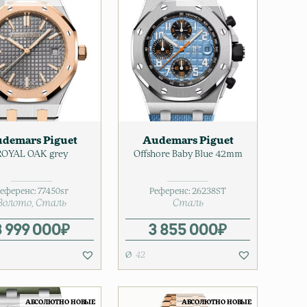
demars Piguet
Audemars Piguet
ROYAL OAK grey
Offshore Baby Blue 42mm
еференс:
77450sr
Референс:
26238ST
Золото
Сталь
Сталь
3 999 000
₽
3 855 000
₽
42
АБСОЛЮТНО НОВЫЕ
АБСОЛЮТНО НОВЫЕ