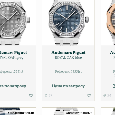
emars Piguet
Audemars Piguet
Au
OYAL OAK grey
ROYAL OAK blue
ференс:
15551st
Референс:
15551st
Р
а по запросу
Цена по запросу
37
34
АБСОЛЮТНО НОВЫЕ
АБСОЛЮТНО НОВЫЕ