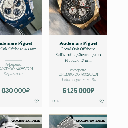
demars Piguet
Audemars Piguet
 Oak Offshore 43 mm
Royal Oak Offshore
Selfwinding Chronograph
Flyback 43 mm
Референс:
20CD.OO.A029VE.01
Референс:
Керамика
26420RO.OO.A002CA.01
Золото розовое 18к
 030 000
₽
5 125 000
₽
43
АБСОЛЮТНО НОВЫЕ
АБСОЛЮТНО НОВЫЕ