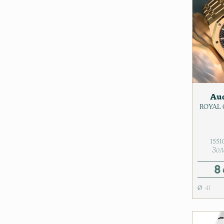
7
Zenith
8
до 1 млн. руб.
162
до 100 т. руб.
1
до 200 т. руб.
8
Aud
до 300 т. руб.
15
ROYAL
до 500 т. руб.
55
Женские часы
140
1551
Зол
Золотые часы
255
8
Коробки для часов
5
41
Мужские часы
402