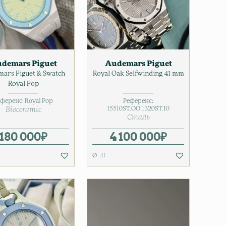
demars Piguet
Audemars Piguet
ars Piguet & Swatch
Royal Oak Selfwinding 41 mm
Royal Pop
еференс:
Royal Pop
Референс:
15510ST.OO.1320ST.10
Bioceramic
Сталь
180 000
₽
4 100 000
₽
41