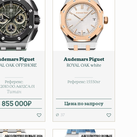
demars Piguet
Audemars Piguet
AL OAK OFFSHORE
ROYAL OAK white
Референс:
Референс:
15550sr
20IO.OO.A402CA.01
Титан
3 855 000
₽
Цена по запросу
37
АБСОЛЮТНО НОВЫЕ 2026
АБСОЛЮТНО НОВЫЕ