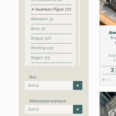
2
Audemars Piguet
37
Blancpain
1
Bovet
2
Aud
Roy
Breguet
27
Breitling
30
2640
Bvlgari
13
З
Cartier
39
3
Пол
Chopard
8
44
CVSTOS
2
de Grisogono
2
Материал корпуса
Dewitt
2
Dmitriy Chugunov