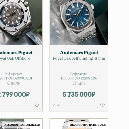
demars Piguet
Audemars Piguet
oyal Oak Offshore
Royal Oak Selfwinding 41 mm
Референс:
Референс:
20ST.OO.A009CA.01
15510ST.OO.1320ST.06
Сталь
Сталь
2 799 000
₽
5 735 000
₽
41
АБСОЛЮТНО НОВЫЕ 2026
АБСОЛЮТНО НОВЫЕ 2026