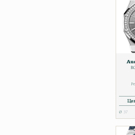
Aud
R
Ре
Цен
37