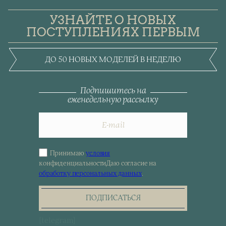
УЗНАЙТЕ О НОВЫХ
ПОСТУПЛЕНИЯХ ПЕРВЫМ
ДО 50 НОВЫХ МОДЕЛЕЙ В НЕДЕЛЮ
Подпишитесь на
еженедельную рассылку
Принимаю
условия
Sign
конфиденциальности
Даю согласие на
up
обработку персональных данных
.
for
the
newsletter
ПОДПИСАТЬСЯ
[telegram]