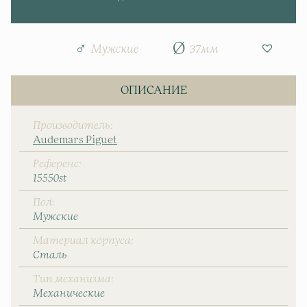
Мужские
37мм
ОПИСАНИЕ
Производитель
Audemars Piguet
Референс
15550st
Пол
Мужские
Материал корпуса
Сталь
Тип механизма
Механические