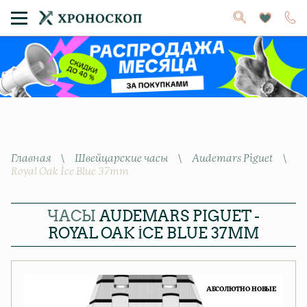
Главная
\
Швейцарские часы
\
Audemars Piguet
\
Royal Oak İce Blue 37mm
ЧАСЫ
AUDEMARS PIGUET -
ROYAL OAK İCE BLUE 37MM
АБСОЛЮТНО НОВЫЕ