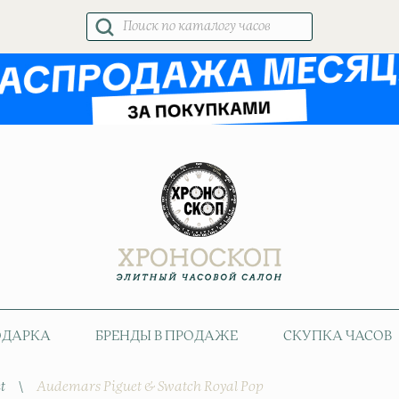
Поиск
товаров
ОДАРКА
БРЕНДЫ В ПРОДАЖЕ
СКУПКА ЧАСОВ
t
\
Audemars Piguet & Swatch Royal Pop