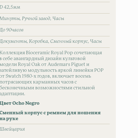
D 42,5мм
Минуты
Ручной завод
Часы
До 90часов
Документы
Коробка
Сменный корпус
Часы
Коллекция Bioceramic Royal Pop сочетающая
в себе авангардный дизайн культовой
модели Royal Oak от Audemars Piguet и
затейливую модульность яркой линейки POP
от Swatch 1980-х годов, включает восемь
потрясающих карманных часов с
бесконечными возможностями стильной
адаптации.
Цвет Ocho Negro
Сменный корпус с ремнем для ношения
на руке
Швейцаpия