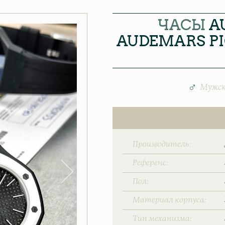
ЧАСЫ
A
AUDEMARS PI
Мужск
Производитель
Референс
Пол
Материал корпуса
Тип механизма