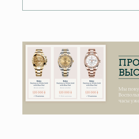
ПРО
ВЫС
Мы поку
Воспольз
часы уже