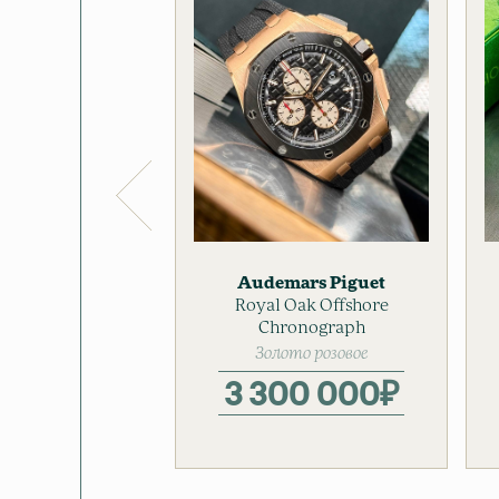
Audemars Piguet
Royal Oak Offshore
Золотые часы
Мужские часы
Chronograph
Золото розовое
3 300 000
₽