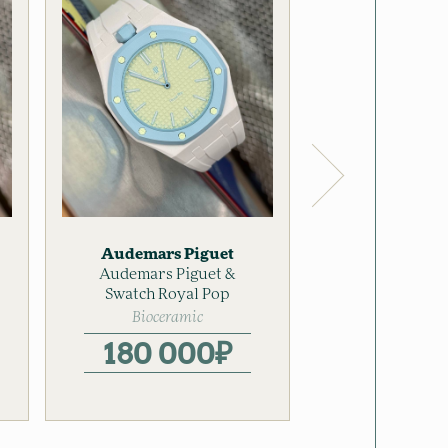
Audemars Piguet
Audemars 
Swatch
Audemars Piguet &
Мужские
Royal Oak Se
Мужские
Swatch Royal Pop
часы
41 m
Bioceramic
Стал
180 000
₽
4 399 