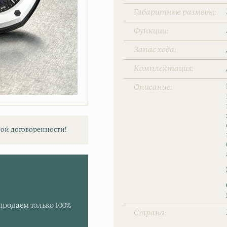
Габаритные размеры
Функции
Запас хода
Комплектация
Описание
ой договоренности!
продаем только 100%
Страна