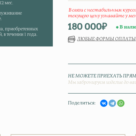
2 мес.
В связи с нестабильным курс
луживание
текущую цену узнавайте у ме
.
180 000
₽
В нал
па, приобретенных
 в течении 1 года.
ЛЮБЫЕ ФОРМЫ ОПЛАТЫ
НЕ МОЖЕТЕ ПРИЕХАТЬ ПРЯМ
Мы забронируем изделие до ва
Поделиться