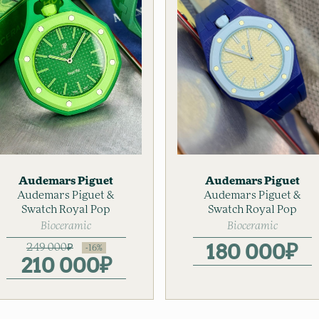
Audemars Piguet
Audemars Piguet
Swatch
Audemars Piguet &
Мужские
Swatch
Audemars Piguet &
Мужские
Swatch Royal Pop
часы
Swatch Royal Pop
часы
Bioceramic
Bioceramic
180 000
₽
249 000
₽
210 000
₽
Первоначальная
Текущая
цена
цена:
составляла
210