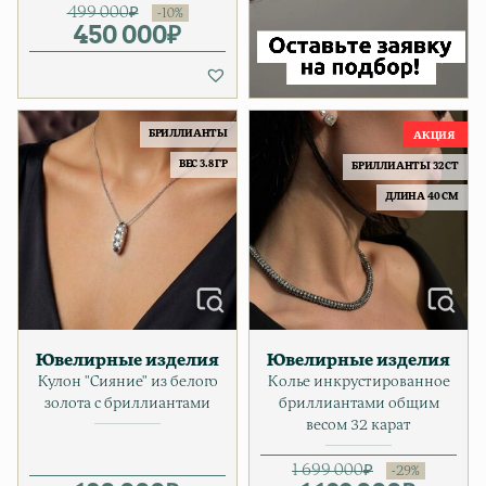
499 000
₽
450 000
Первоначальная цена соста
Текущая цена: 450 000₽.
₽
БРИЛЛИАНТЫ
ВЕС 3.8 ГР
БРИЛЛИАНТЫ 32 CT
ДЛИНА 40 СМ
Ювелирные изделия
Ювелирные изделия
Кулон "Сияние" из белого
Колье инкрустированное
золота с бриллиантами
бриллиантами общим
весом 32 карат
1 699 000
₽