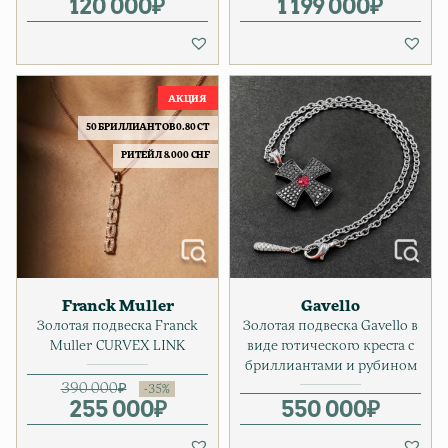
120 000
₽
1 199 000
Первонача
Текущая це
₽
50 БРИЛЛИАНТОВ 0.80 CT
РИТЕЙЛ 8.000 CHF
Franck Muller
Gavello
Золотая подвеска Franck
Золотая подвеска Gavello в
Muller CURVEX LINK
виде готического креста с
бриллиантами и рубином
390 000
₽
255 000
Первоначальная цена соста
Текущая цена: 255 000₽.
₽
550 000
₽