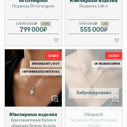
de Grisogono
Ювелирные изделия
Подвеска De Grisogono
Подвеска 1.08 ct
1 899 000
₽
599 000
₽
799 000
Первоначальная цена соста
Текущая цена: 799 000₽.
₽
555 000
Первонача
Текущая ц
₽
БРИЛЛИАНТ 1.50 CT
150 ЭКЗЕМПЛЯРОВ
СЕРТИФИКАТЫ МГЛ И GIA
Ювелирные изделия
Chopard
Бриллиантовый Кулон в
Подвеска Chopard Animal
объятиях Белого Золота
World