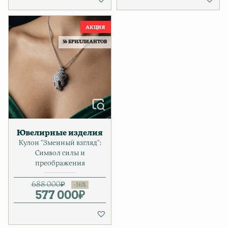
56 БРИЛЛИАНТОВ
Ювелирные изделия
Кулон "Змеиный взгляд":
Символ силы и
преображения
688 000
₽
577 000
Первоначальная цена соста
Текущая цена: 577 000₽.
₽