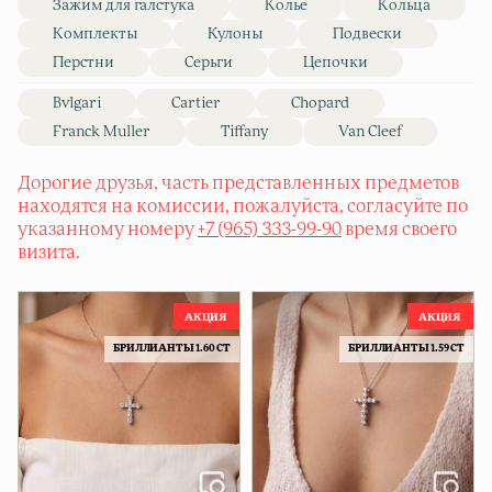
Зажим для галстука
Колье
Кольца
Комплекты
Кулоны
Подвески
Перстни
Серьги
Цепочки
Bvlgari
Cartier
Chopard
Franck Muller
Tiffany
Van Cleef
Дорогие друзья, часть представленных предметов
находятся на комиссии, пожалуйста, согласуйте по
указанному номеру
+7 (965) 333-99-90
время своего
визита.
БРИЛЛИАНТЫ 1.60 CT
БРИЛЛИАНТЫ 1.59 CT