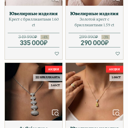
Ювелирные изделия
Ювелирные изделия
Крест с бриллиантами 1.60
Золотой крест с
ct
бриллиантами 1.59 ct
349 990
₽
299 990
₽
335 000
Первоначальная цена соста
Текущая цена: 335 000₽.
₽
290 000
Первонача
Текущая ц
₽
222 БРИЛЛИАНТА
1.08 CT
3.65 CT