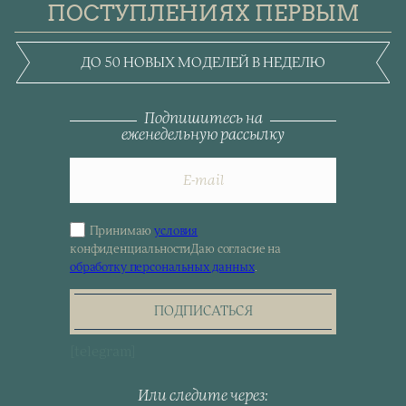
ПОСТУПЛЕНИЯХ ПЕРВЫМ
ДО 50 НОВЫХ МОДЕЛЕЙ В НЕДЕЛЮ
Подпишитесь на
еженедельную рассылку
Принимаю
условия
Sign
конфиденциальности
Даю согласие на
up
обработку персональных данных
.
for
the
newsletter
ПОДПИСАТЬСЯ
[telegram]
Или следите через