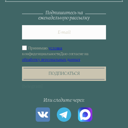
Подпишитесь на
еженедельную рассылку
Принимаю
условия
Sign
конфиденциальности
Даю согласие на
up
обработку персональных данных
.
for
the
newsletter
ПОДПИСАТЬСЯ
[telegram]
Или следите через