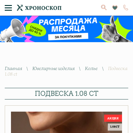
Главная
\
Ювелирные изделия
\
Колье
\
Подвеска
1.08 ct
ПОДВЕСКА 1.08 CT
1.08 CT