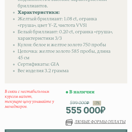
бриллиантов.
Характеристики:
Желтый бриллиант: 1.08 ct, огранка
«груша», цвет Y–Z, чистота VVS1
Белый бриллиант: 0.20 ct, огранка «груша»,
характеристики 3/3
Кулон: белое и желтое золото 750 пробы
Цепочка: желтое золото 585 пробы, длина
45 см
Сертификаты: GIA
Вес изделия 3.2 грамма
В связи с нестабильным
В наличии
курсом валют,
текущую цену узнавайте у
599 000
₽
менеджеров.
555 000
₽
Первонач
Текущая ц
ЛЮБЫЕ ФОРМЫ ОПЛАТЫ