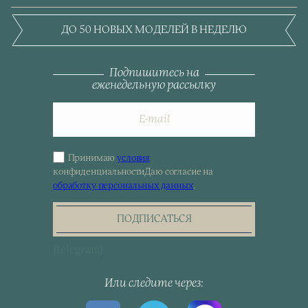
ДО 50 НОВЫХ МОДЕЛЕЙ В НЕДЕЛЮ
Подпишитесь на
еженедельную рассылку
Принимаю
условия
Sign
конфиденциальности
Даю согласие на
up
обработку персональных данных
.
for
the
newsletter
ПОДПИСАТЬСЯ
[telegram]
Или следите через