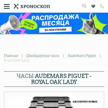
Главная
\
Швейцарские часы
\
Audemars Piguet
\
Royal Oak Lady
ЧАСЫ
AUDEMARS PIGUET -
ROYAL OAK LADY
АБСОЛЮТНО НОВЫЕ