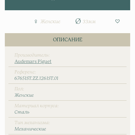
Женские
33мм
ОПИСАНИЕ
Производитель
Audemars Piguet
Референс
67651ST.ZZ.1261ST.01
Пол
Женские
Материал корпуса
Сталь
Тип механизма
Механические