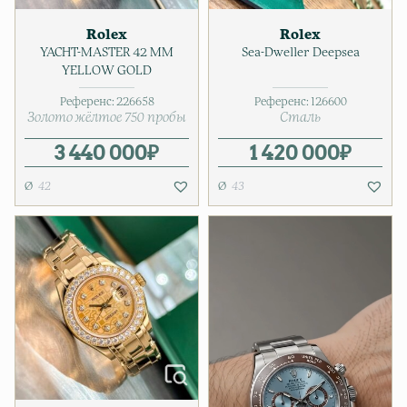
Rolex
Rolex
YACHT-MASTER 42 MM
Sea-Dweller Deepsea
YELLOW GOLD
Референс:
226658
Референс:
126600
Золото жёлтое 750 пробы
Сталь
3 440 000
₽
1 420 000
₽
42
43