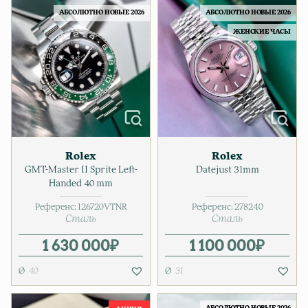
АБСОЛЮТНО НОВЫЕ 2026
АБСОЛЮТНО НОВЫЕ 2026
ЖЕНСКИЕ ЧАСЫ
Rolex
Rolex
GMT-Master II Sprite Left-
Datejust 31mm
Handed 40 mm
Референс:
126720VTNR
Референс:
278240
Сталь
Сталь
1 630 000
₽
1 100 000
₽
40
31