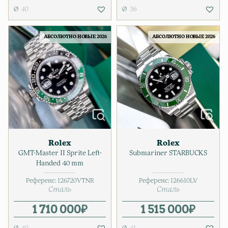
40
36
АБСОЛЮТНО НОВЫЕ 2026
АБСОЛЮТНО НОВЫЕ 2026
Rolex
Rolex
GMT-Master II Sprite Left-
Submariner STARBUCKS
Handed 40 mm
Референс:
126720VTNR
Референс:
126610LV
Сталь
Сталь
1 710 000
₽
1 515 000
₽
40
41