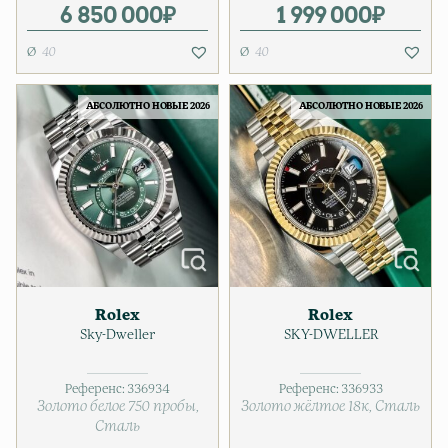
6 850 000
₽
1 999 000
₽
40
40
АБСОЛЮТНО НОВЫЕ 2026
АБСОЛЮТНО НОВЫЕ 2026
Rolex
Rolex
Sky-Dweller
SKY-DWELLER
Референс:
336934
Референс:
336933
Золото белое 750 пробы
Золото жёлтое 18к
Сталь
Сталь