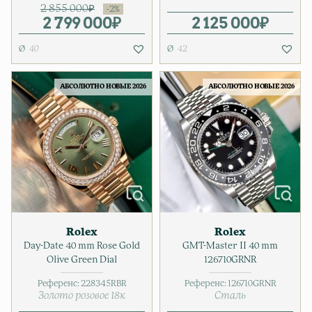
2 855 000
₽
2 799 000
Первоначальная цена соста
Текущая цена: 2 799 000₽.
₽
2 125 000
₽
40
42
АБСОЛЮТНО НОВЫЕ 2026
АБСОЛЮТНО НОВЫЕ 2026
Rolex
Rolex
Day-Date 40 mm Rose Gold
GMT-Master II 40 mm
Olive Green Dial
126710GRNR
Референс:
228345RBR
Референс:
126710GRNR
Золото розовое 18к
Сталь