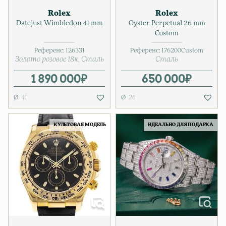
Rolex
Rolex
Datejust Wimbledon 41 mm
Oyster Perpetual 26 mm
Custom
Референс:
126331
Референс:
176200Custom
Золото розовое 18к
Сталь
Сталь
1 890 000
₽
650 000
₽
41
26
КУЛЬТОВАЯ МОДЕЛЬ
ИДЕАЛЬНО ДЛЯ ПОДАРКА