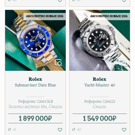
АБСОЛЮТНО НОВЫЕ 2026
АБСОЛЮТНО НОВЫЕ 2026
Rolex
Rolex
Submariner Date Blue
Yacht-Master 40
Референс:
126613LB
Референс:
126622
Золото жёлтое 18к
Сталь
Сталь
1 899 000
₽
1 549 000
₽
41
40