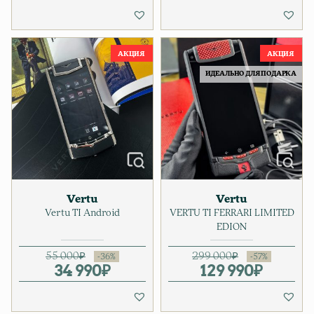
ИДЕАЛЬНО ДЛЯ ПОДАРКА
Vertu
Vertu
Vertu TI Android
VERTU TI FERRARI LIMITED
EDION
55 000
₽
299 000
₽
34 990
Первоначальная цена соста
Текущая цена: 34 990₽.
₽
129 990
Первонача
Текущая це
₽