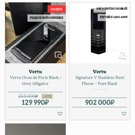
АБСОЛЮТНО НОВЫЙ
РИТЕЙЛ 2.805.000₽
РЕДКОЕ ИСПОЛНЕНИЕ
Vertu
Vertu
Vertu Clous de Paris Black /
Signature V Stainless Steel
Grey Alligator
Phone – Pure Black
255 000
₽
129 990
Первоначальная цена соста
Текущая цена: 129 990₽.
₽
902 000
₽