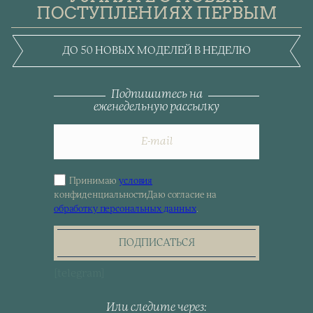
ПОСТУПЛЕНИЯХ ПЕРВЫМ
ДО 50 НОВЫХ МОДЕЛЕЙ В НЕДЕЛЮ
Подпишитесь на
еженедельную рассылку
Принимаю
условия
Sign
конфиденциальности
Даю согласие на
up
обработку персональных данных
.
for
the
newsletter
ПОДПИСАТЬСЯ
[telegram]
Или следите через