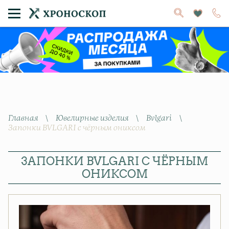
Главная
\
Ювелирные изделия
\
Bvlgari
\
Запонки BVLGARI с чёрным ониксом
ЗАПОНКИ BVLGARI С ЧЁРНЫМ
ОНИКСОМ