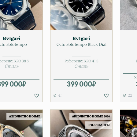
Bvlgari
Bvlgari
cto Solotempo
Octo Solotempo Black Dial
ференс:
BGO 38 S
Референс:
BGO 41 S
Сталь
Сталь
3
399 000
₽
399 000
₽
41
22
АБСОЛЮТНО НОВЫЕ
АБСОЛЮТНО НОВЫЕ 2026
БРИЛЛИАНТЫ