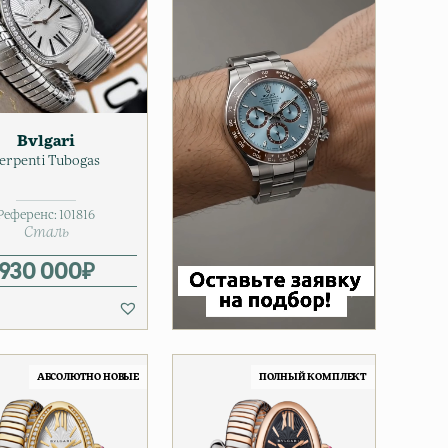
Bvlgari
erpenti Tubogas
Референс:
101816
Сталь
930 000
₽
АБСОЛЮТНО НОВЫЕ
ПОЛНЫЙ КОМПЛЕКТ