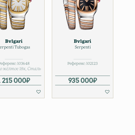
Bvlgari
Bvlgari
erpenti Tubogas
Serpenti
Референс:
103648
Референс:
102123
о жёлтое 18к
Сталь
1 215 000
₽
935 000
₽