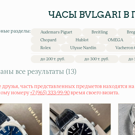
ЧАСЫ BVLGARI В
ные разделы:
Audemars Piguet
Breitling
Bre
Chopard
Hublot
OMEGA
Rolex
Ulysse Nardin
Vacheron 
до 200 т. руб.
до 300 т. руб.
до 
аны все результаты (13)
 друзья, часть представленных предметов находятся на
ному номеру
+7 (965) 333-99-90
время своего визита.