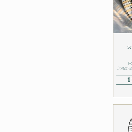
Se
Р
Золото 
1