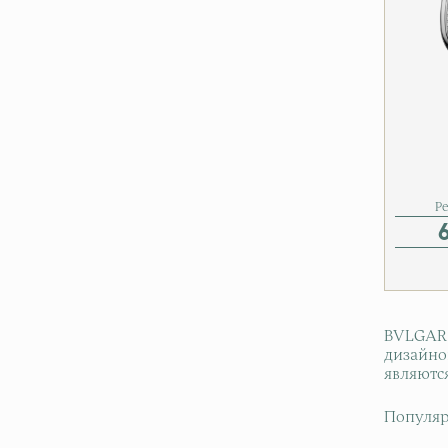
Р
BVLGARI
дизайно
являютс
Популяр