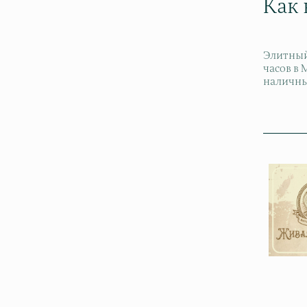
Как
Элитный
часов в
наличны