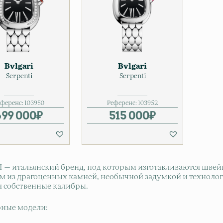
Bvlgari
Bvlgari
Serpenti
Serpenti
еференс:
103950
Референс:
103952
699 000
₽
515 000
₽
 — итальянский бренд, под которым изготавливаются шве
м из драгоценных камней, необычной задумкой и технолог
я собственные калибры.
ные модели: