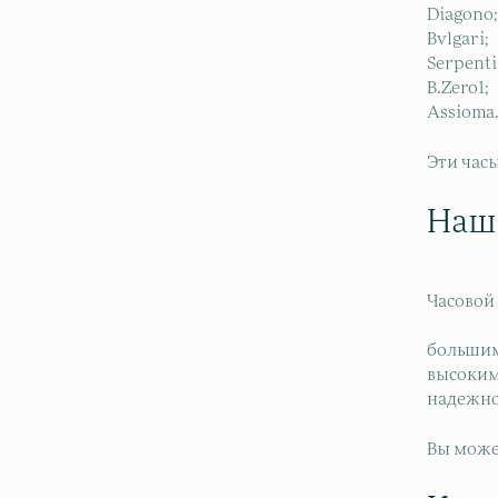
Diagono;
Bvlgari;
Serpenti
B.Zero1;
Assioma
Эти час
Наш
Часовой
большим
высоким 
надежнос
Вы може