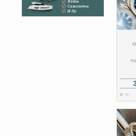
O
Ре
38