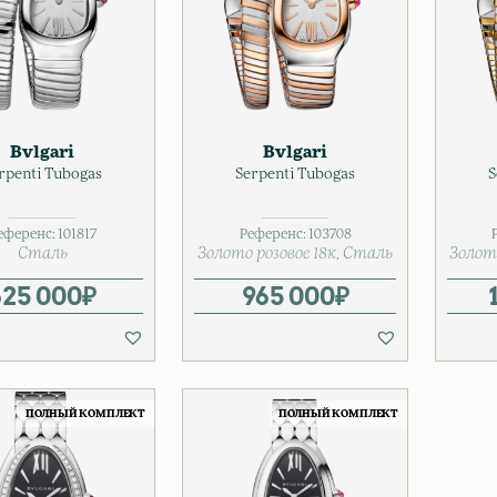
Bvlgari
Bvlgari
rpenti Tubogas
Serpenti Tubogas
S
еференс:
101817
Референс:
103708
Сталь
Золото розовое 18к
Сталь
Золот
625 000
₽
965 000
₽
ПОЛНЫЙ КОМПЛЕКТ
ПОЛНЫЙ КОМПЛЕКТ