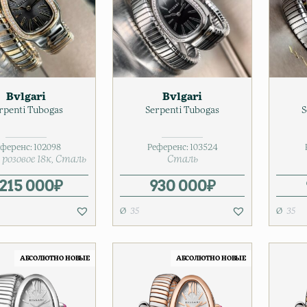
Bvlgari
Bvlgari
rpenti Tubogas
Serpenti Tubogas
S
еференс:
102098
Референс:
103524
розовое 18к
Сталь
Сталь
 215 000
₽
930 000
₽
35
35
АБСОЛЮТНО НОВЫЕ
АБСОЛЮТНО НОВЫЕ