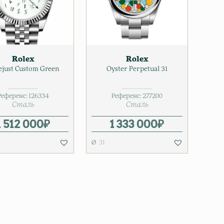
Rolex
Rolex
ejust Custom Green
Oyster Perpetual 31
Референс:
126334
Референс:
277200
Сталь
Сталь
1 512 000
₽
1 333 000
₽
31