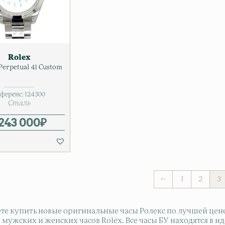
Rolex
Perpetual 41 Custom
ференс:
124300
Сталь
 243 000
₽
←
1
2
3
е купить новые оригинальные часы Ролекс по лучшей цене в
мужских и женских часов Rolex. Все часы БУ находятся в и