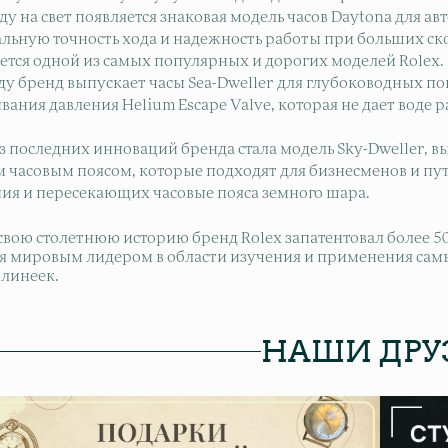
оду на свет появляется знаковая модель часов Daytona для 
льную точность хода и надежность работы при больших ско
ается одной из самых популярных и дорогих моделей Rolex.
году бренд выпускает часы Sea-Dweller для глубоководных
вания давления Helium Escape Valve, которая не дает вод
.
 последних инноваций бренда стала модель Sky-Dweller, вып
 часовым поясом, которые подходят для бизнесменов и пу
ния и пересекающих часовые пояса земного шара.
 свою столетнюю историю бренд Rolex запатентовал более 5
ся мировым лидером в области изучения и применения сам
 линеек.
НАШИ ДРУ