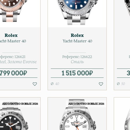
Rolex
Rolex
acht-Master 40
Yacht-Master 40
еференс:
126621
Референс:
126622
teel
Золото Everose
Сталь
 799 000
₽
1 515 000
₽
40
50
АБСОЛЮТНО НОВЫЕ 2026
АБСОЛЮТНО НОВЫЕ 2026