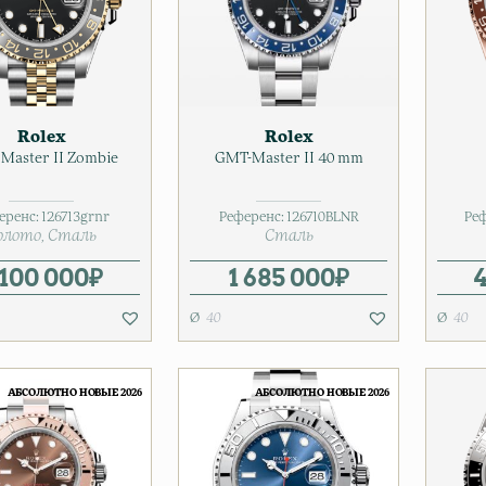
Rolex
Rolex
Master II Zombie
GMT-Master II 40 mm
еренс:
126713grnr
Референс:
126710BLNR
Реф
олото
Сталь
Сталь
 100 000
₽
1 685 000
₽
4
40
40
АБСОЛЮТНО НОВЫЕ 2026
АБСОЛЮТНО НОВЫЕ 2026