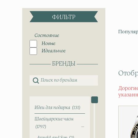
ФИЛЬТР
Популяр
Состояние
Новые
Идеальное
БРЕНДЫ
Отобр
Дорогие
указан
Идеи для подарка
131
Швейцарские часы
1797
Arnold and Son