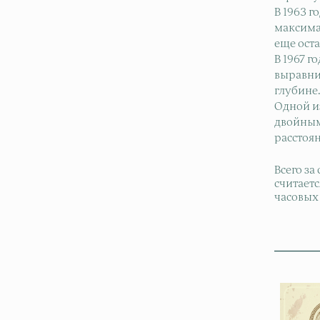
В 1963 г
максима
еще ост
В 1967 
выравни
глубине
Одной из
двойным
расстоя
Всего за
считает
часовых