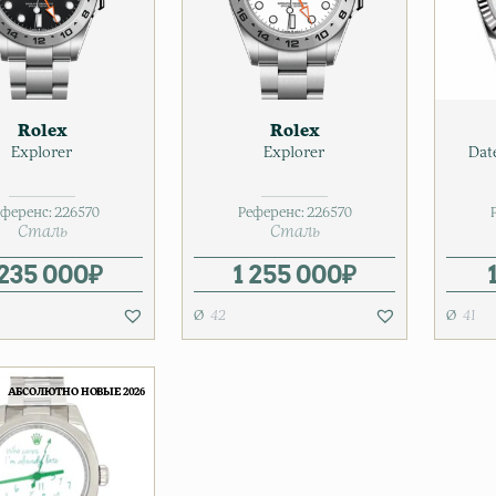
Rolex
Rolex
Explorer
Explorer
Dat
ференс:
226570
Референс:
226570
Сталь
Сталь
 235 000
₽
1 255 000
₽
42
41
АБСОЛЮТНО НОВЫЕ 2026