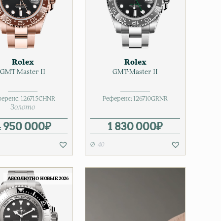
Rolex
Rolex
GMT Master II
GMT-Master II
еренс:
126715CHNR
Референс:
126710GRNR
Золото
 950 000
₽
1 830 000
₽
40
АБСОЛЮТНО НОВЫЕ 2026