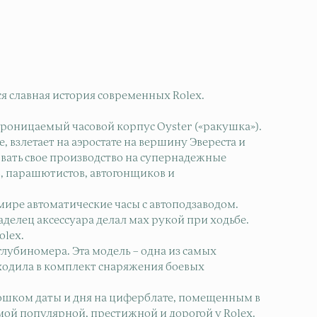
ся славная история современных Rolex.
роницаемый часовой корпус Oyster («ракушка»).
 взлетает на аэростате на вершину Эвереста и
овать свое производство на супернадежные
в, парашютистов, автогонщиков и
 мире автоматические часы с автоподзаводом.
аделец аксессуара делал мах рукой при ходьбе.
olex.
глубиномера. Эта модель – одна из самых
ходила в комплект снаряжения боевых
окошком даты и дня на циферблате, помещенным в
амой популярной, престижной и дорогой у Rolex.