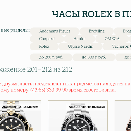
ЧАСЫ ROLEX В 
ные разделы:
Audemars Piguet
Breitling
Bre
Chopard
Hublot
OMEGA
Rolex
Ulysse Nardin
Vacheron 
до 200 т. руб.
до 300 т. руб.
до 
ажение 201–212 из 212
 друзья, часть представленных предметов находятся на
ному номеру
+7 (965) 333-99-90
время своего визита.
АБСОЛЮТНО НОВЫЕ 2026
АБСОЛЮТНО НОВЫЕ 2026