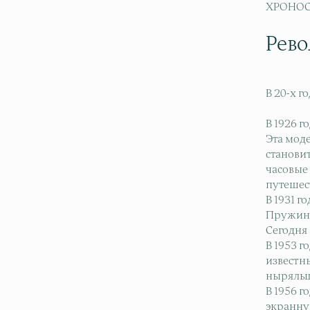
ХРОНОСК
Vacheron Constantin
7
Рево
Zenith
7
до 1 млн. руб.
167
В 20-х г
до 100 т. руб.
1
В 1926 
до 200 т. руб.
9
Эта моде
станови
до 300 т. руб.
16
часовые
путешес
до 500 т. руб.
58
В 1931 г
Женские часы
140
Пружина 
Сегодня
Золотые часы
257
В 1953 г
известн
Коробки для часов
5
ныряль
Мужские часы
405
В 1956 г
экранну