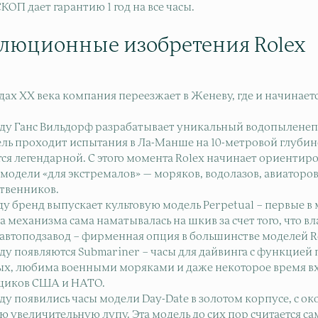
ОП дает гарантию 1 год на все часы.
люционные изобретения Rolex
одах ХХ века компания переезжает в Женеву, где и начинает
году Ганс Вильдорф разрабатывает уникальный водопыленеп
ль проходит испытания в Ла-Манше на 10-метровой глубине,
тся легендарной. С этого момента Rolex начинает ориентир
 модели «для экстремалов» — моряков, водолазов, авиаторо
твенников.
оду бренд выпускает культовую модель Perpetual – первые в
механизма сама наматывалась на шкив за счет того, что вл
 автоподзавод – фирменная опция в большинстве моделей R
оду появляются Submariner – часы для дайвинга с функцией 
ых, любима военными моряками и даже некоторое время в
щиков США и НАТО.
оду появились часы модели Day-Date в золотом корпусе, с 
ю увеличительную лупу. Эта модель до сих пор считается с