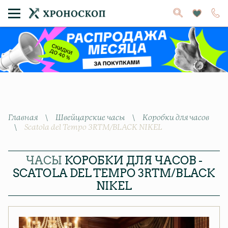
Главная
\
Швейцарские часы
\
Коробки для часов
\
Scatola del Tempo 3RTM/BLACK NIKEL
ЧАСЫ
КОРОБКИ ДЛЯ ЧАСОВ -
SCATOLA DEL TEMPO 3RTM/BLACK
NIKEL